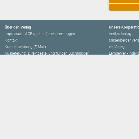
Über den Verlag
Unsere Kooperati
Impressum, AGB und Lieferbestimmungen
Veritas Verlag
Kontakt
Mildenberger Verl
Kundenberatung (E-Mail)
elk Verlag
Auslieferung (Direktbestellung für den Buchhandel)
Lernserver - Indiv
Datenschutzerklärung
TimeTEX
Playmit
Lemberger Blog
Verlag Weber
BVL auf Facebook
Verlag Hölzel
BVL auf Youtube
Amlogy
Leitbild
Chocolate
Verlagsgeschichte
Logbuch
Innovationen
Eduvidual
Presse
Lernraum
Lemberger Publis
Unsere Autor:innen
eSquirrel
Autor:in werden