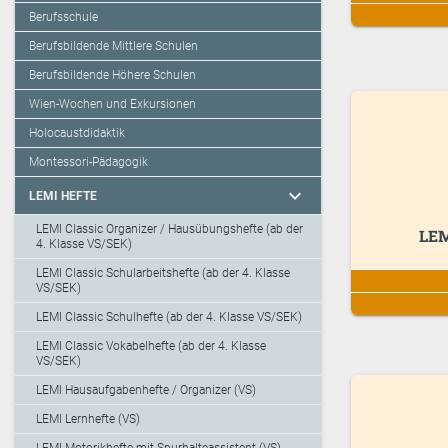
Berufsschule
Berufsbildende Mittlere Schulen
Berufsbildende Höhere Schulen
Wien-Wochen und Exkursionen
Holocaustdidaktik
Montessori-Pädagogik
expand_more
LEMI HEFTE
LEMI Classic Organizer / Hausübungshefte (ab der
LEM
4. Klasse VS/SEK)
LEMI Classic Schularbeitshefte (ab der 4. Klasse
VS/SEK)
LEMI Classic Schulhefte (ab der 4. Klasse VS/SEK)
LEMI Classic Vokabelhefte (ab der 4. Klasse
VS/SEK)
LEMI Hausaufgabenhefte / Organizer (VS)
LEMI Lernhefte (VS)