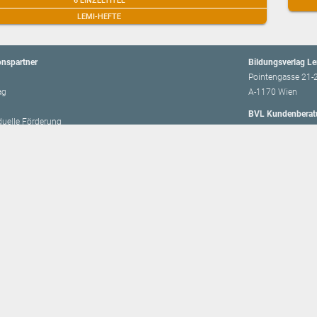
6 EINZELTITEL
LEMI-HEFTE
onspartner
Bildungsverlag L
Pointengasse 21-
ag
A-1170 Wien
BVL Kundenberat
iduelle Förderung
Telefon:
+43 / (0)
E-Mail:
office@lem
hing