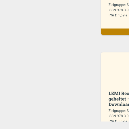
Zielgruppe:
S
ISBN
978-3-
Preis:
1,69 €
LEMI Rech
geheftet 
Download
Zielgruppe:
S
ISBN
978-3-
Preis:
1,69 €