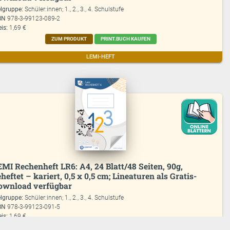
elgruppe:
Schüler:innen; 1., 2., 3., 4. Schulstufe
BN
978-3-99123-089-2
eis:
1,69 €
ZUM PRODUKT
PRINT.BUCH KAUFEN
LEMI-HEFT
EMI Rechenheft LR6: A4, 24 Blatt/48 Seiten, 90g,
heftet – kariert, 0,5 x 0,5 cm; Lineaturen als Gratis-
ownload verfügbar
elgruppe:
Schüler:innen; 1., 2., 3., 4. Schulstufe
BN
978-3-99123-091-5
eis:
1,69 €
ZUM PRODUKT
PRINT.BUCH KAUFEN