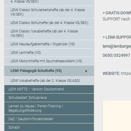
4. Klasse VS/SEK)
LEMI Classic Schularbeitshefte (ab der 4. Klasse
> GRATIS-DO
VS/SEK)
SUPPORT nach A
LEMI Classic Schulhefte (ab der 4. Klasse VS/SEK)
LEMI Classic Vokabelhefte (ab der 4. Klasse
VS/SEK)
> LEMI-SUPPO
LEMI Hausaufgabenhefte / Organizer (VS)
lemi@lemberger
LEMI Lernhefte (VS)
0650/3324997
LEMI Motorikhefte mit Spurhalteassistent (VS)
arrow_right
LEMI Pädagogik Schulhefte (VS)
WEBSITE:
https
LEMI Vokabelhefte (ab der 2. Klasse VS/ASO)
LEMI HEFTE – Version Deutschland
Schulbedarf, Schulpraxis
Lernen zu Hause / Ferien-Training /
Begabungsförderung
DaZ / Deutsch-Förderklassen
Schach