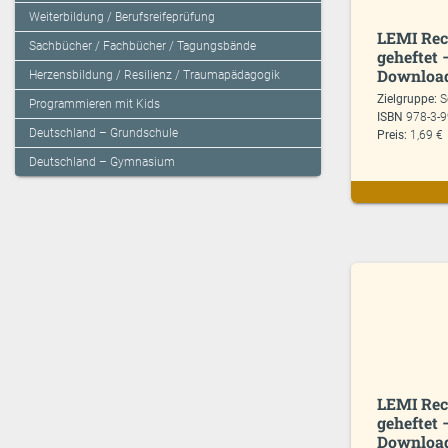
Weiterbildung / Berufsreifeprüfung
LEMI Rech
Sachbücher / Fachbücher / Tagungsbände
geheftet 
Download
Herzensbildung / Resilienz / Traumapädagogik
Zielgruppe:
S
Programmieren mit Kids
ISBN
978-3-
Deutschland – Grundschule
Preis:
1,69 €
Deutschland – Gymnasium
LEMI Rech
geheftet –
Download