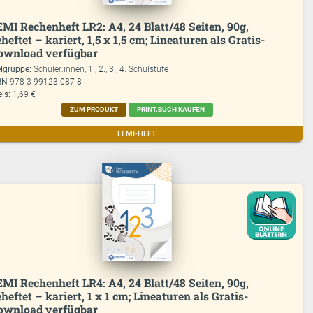
EMI Rechenheft LR2: A4, 24 Blatt/48 Seiten, 90g,
heftet – kariert, 1,5 x 1,5 cm; Lineaturen als Gratis-
ownload verfügbar
elgruppe:
Schüler:innen; 1., 2., 3., 4. Schulstufe
BN
978-3-99123-087-8
eis:
1,69 €
ZUM PRODUKT
PRINT.BUCH KAUFEN
LEMI-HEFT
EMI Rechenheft LR4: A4, 24 Blatt/48 Seiten, 90g,
heftet – kariert, 1 x 1 cm; Lineaturen als Gratis-
ownload verfügbar