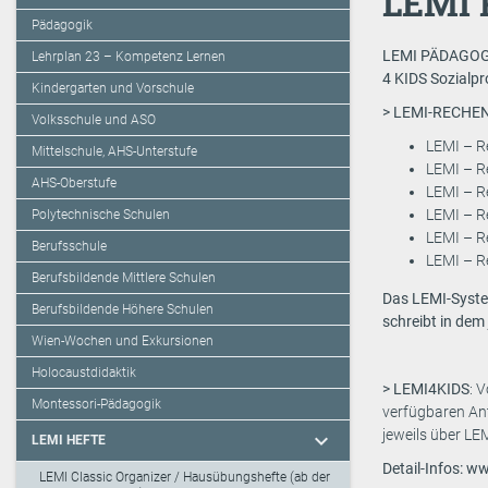
LEMI 
Pädagogik
LEMI PÄDAGOGIK
Lehrplan 23 – Kompetenz Lernen
4 KIDS Sozialpr
Kindergarten und Vorschule
> LEMI-RECHENHE
Volksschule und ASO
LEMI – Re
Mittelschule, AHS-Unterstufe
LEMI – Re
AHS-Oberstufe
LEMI – Re
LEMI – Re
Polytechnische Schulen
LEMI – Re
Berufsschule
LEMI – Re
Berufsbildende Mittlere Schulen
Das LEMI-Syste
Berufsbildende Höhere Schulen
schreibt in dem
Wien-Wochen und Exkursionen
Holocaustdidaktik
> LEMI4KIDS
: 
Montessori-Pädagogik
verfügbaren Ant
jeweils über L
expand_more
LEMI HEFTE
Detail-Infos: w
LEMI Classic Organizer / Hausübungshefte (ab der