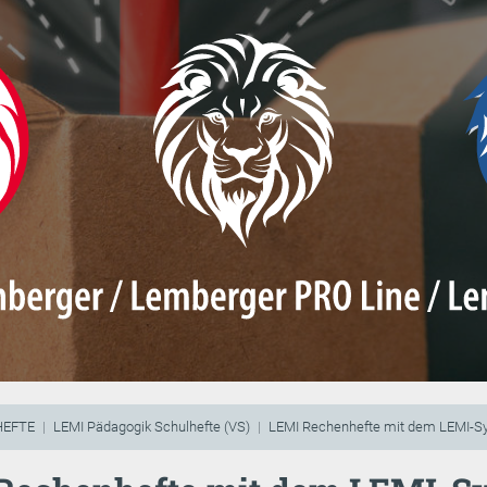
HEFTE
LEMI Pädagogik Schulhefte (VS)
LEMI Rechenhefte mit dem LEMI-S