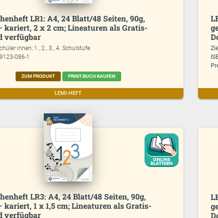
enheft LR1: A4, 24 Blatt/48 Seiten, 90g,
L
– kariert, 2 x 2 cm; Lineaturen als Gratis-
ge
 verfügbar
D
chüler:innen; 1., 2., 3., 4. Schulstufe
Zi
99123-086-1
IS
Pr
ZUM PRODUKT
PRINT.BUCH KAUFEN
LEMI-HEFT
enheft LR3: A4, 24 Blatt/48 Seiten, 90g,
L
 kariert, 1 x 1,5 cm; Lineaturen als Gratis-
ge
 verfügbar
D