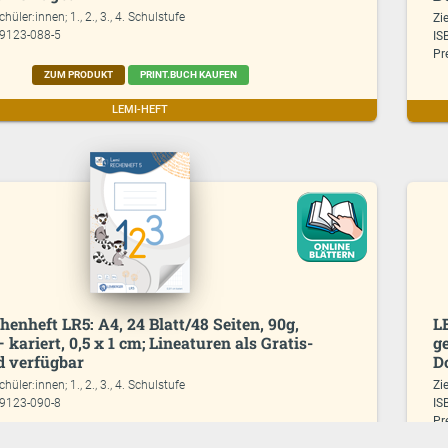
chüler:innen; 1., 2., 3., 4. Schulstufe
Zi
99123-088-5
IS
Pr
ZUM PRODUKT
PRINT.BUCH KAUFEN
LEMI-HEFT
enheft LR5: A4, 24 Blatt/48 Seiten, 90g,
L
– kariert, 0,5 x 1 cm; Lineaturen als Gratis-
ge
 verfügbar
D
chüler:innen; 1., 2., 3., 4. Schulstufe
Zi
99123-090-8
IS
Pr
ZUM PRODUKT
PRINT.BUCH KAUFEN