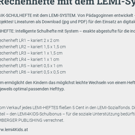
Rechenhefte mit dem LEMI-Sy
-SCHULHEFTE mit dem LEMI-SYSTEM. Von Pädagoginnen entwickelt – im 
ojektes! Lineaturen als Download (jpg und PDF) für den Einsatz an digital
FTE: Intelligente Schulhefte mit System – exakte abgestufte für die ind
chenheft LR1 – kariert 2 x 2 cm
chenheft LR2 – kariert 1,5 x 1,5 cm
chenheft LR3 – kariert 1 x 1,5 cm
chenheft LR4 – kariert 1 x 1 cm
chenheft LR5 – kariert 0,5 x 1 cm
chenheft LR6 – kariert 0,5 x 0,5 cm
m ermöglicht den Kindern das möglichst leichte Wechseln von einem Hef
 jeweils optimal passenden Hefttyp.
Vom Verkauf jedes LEMI-HEFTES fließen 5 Cent in den LEMI-Sozialfonds. Di
eil – den LEMI4KIDS-Schulbonus – für die soziale Unterstützung bedürfti
EMBERGER PUBLISHING verrechnet.
ww.lemi4Kids.at