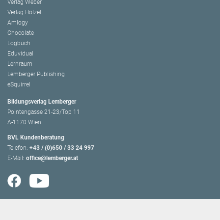
Verlag Weber
Verlag Hölzel
Amlogy
Chocolate
Logbuch
Eduvidual
Lernraum
Lemberger Publishing
eSquirrel
Bildungsverlag Lemberger
Pointengasse 21-23/Top 11
A-1170 Wien
BVL Kundenberatung
Telefon:
+43 / (0)650 / 33 24 997
E-Mail:
office@lemberger.at