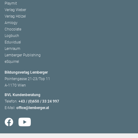
Playmit
Verlag Weber
Verlag Hölzel
Amlogy
Chocolate
Logbuch
Eduvidual
Lernraum
Lemberger Publishing
eSquirrel
Bildungsverlag Lemberger
Pointengasse 21-23/Top 11
A-1170 Wien
BVL Kundenberatung
Telefon:
+43 / (0)650 / 33 24 997
E-Mail:
office@lemberger.at