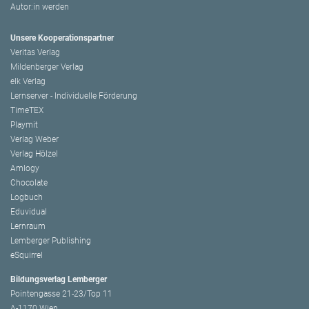
Autor:in werden
Unsere Kooperationspartner
Veritas Verlag
Mildenberger Verlag
elk Verlag
Lernserver - Individuelle Förderung
TimeTEX
Playmit
Verlag Weber
Verlag Hölzel
Amlogy
Chocolate
Logbuch
Eduvidual
Lernraum
Lemberger Publishing
eSquirrel
Bildungsverlag Lemberger
Pointengasse 21-23/Top 11
A-1170 Wien