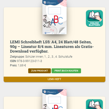
LEMI Schreibheft LS5: A4, 24 Blatt/48 Seiten,
90g – Lineatur 8/4 mm. Lineaturen als Gratis-
Download verfügbar.
Zielgruppe:
Schüler:innen; 1., 2., 3., 4. Schulstufe
ISBN
978-3-99123-011-3
Preis:
1,69 €
ZUM PRODUKT
PRINT.BUCH KAUFEN
LEMI-HEFT