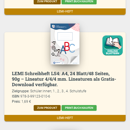
ZUM PRODUKT
PRINT.BUCH KAUFEN
LEMI-HEFT
LEMI Schreibheft LS4: A4, 24 Blatt/48 Seiten,
90g – Lineatur 4/4/4 mm. Lineaturen als Gratis-
Download verfügbar.
Zielgruppe:
Schüler:innen; 1., 2., 3., 4. Schulstufe
ISBN
978-3-99123-010-6
Preis:
1,69 €
ZUM PRODUKT
PRINT.BUCH KAUFEN
LEMI-HEFT