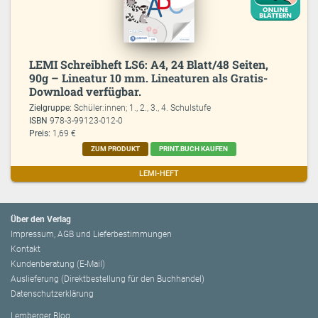
LEMI Schreibheft LS6: A4, 24 Blatt/48 Seiten,
90g – Lineatur 10 mm. Lineaturen als Gratis-
Download verfügbar.
Zielgruppe:
Schüler:innen; 1., 2., 3., 4. Schulstufe
ISBN
978-3-99123-012-0
Preis:
1,69 €
ZUM PRODUKT
PRINT.BUCH KAUFEN
LEMI-HEFT
Über den Verlag
Impressum, AGB und Lieferbestimmungen
Kontakt
Kundenberatung (E-Mail)
Auslieferung (Direktbestellung für den Buchhandel)
Datenschutzerklärung
Lemberger Blog