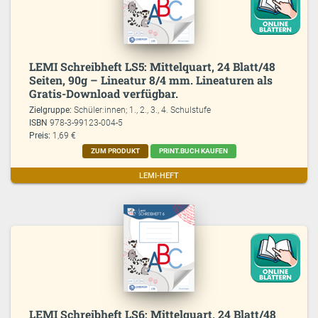
LEMI Schreibheft LS5: Mittelquart, 24 Blatt/48
Seiten, 90g – Lineatur 8/4 mm. Lineaturen als
Gratis-Download verfügbar.
Zielgruppe:
Schüler:innen; 1., 2., 3., 4. Schulstufe
ISBN
978-3-99123-004-5
Preis:
1,69 €
ZUM PRODUKT
PRINT.BUCH KAUFEN
LEMI-HEFT
LEMI Schreibheft LS6: Mittelquart, 24 Blatt/48