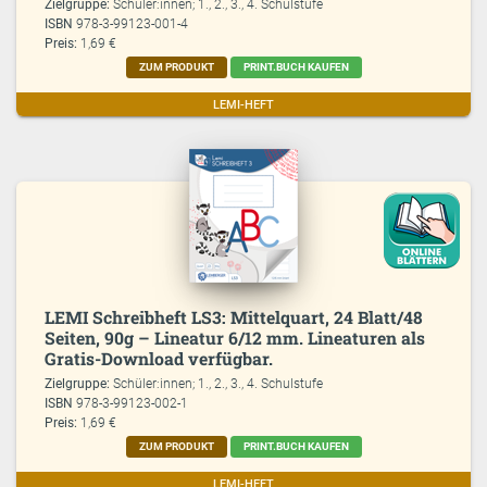
Zielgruppe:
Schüler:innen; 1., 2., 3., 4. Schulstufe
ISBN
978-3-99123-001-4
Preis:
1,69 €
ZUM PRODUKT
PRINT.BUCH KAUFEN
LEMI-HEFT
LEMI Schreibheft LS3: Mittelquart, 24 Blatt/48
Seiten, 90g – Lineatur 6/12 mm. Lineaturen als
Gratis-Download verfügbar.
Zielgruppe:
Schüler:innen; 1., 2., 3., 4. Schulstufe
ISBN
978-3-99123-002-1
Preis:
1,69 €
ZUM PRODUKT
PRINT.BUCH KAUFEN
LEMI-HEFT