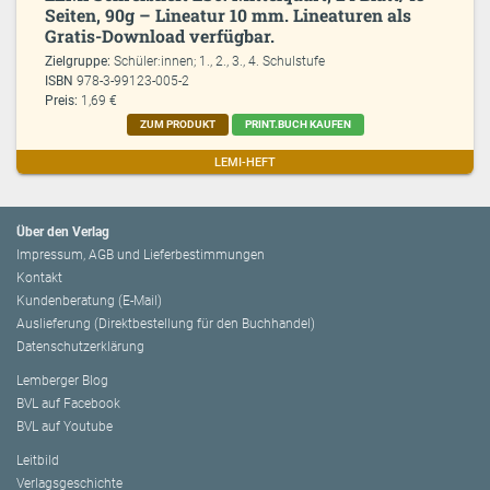
Seiten, 90g – Lineatur 10 mm. Lineaturen als
Gratis-Download verfügbar.
Zielgruppe:
Schüler:innen; 1., 2., 3., 4. Schulstufe
ISBN
978-3-99123-005-2
Preis:
1,69 €
ZUM PRODUKT
PRINT.BUCH KAUFEN
LEMI-HEFT
Über den Verlag
Impressum, AGB und Lieferbestimmungen
Kontakt
Kundenberatung (E-Mail)
Auslieferung (Direktbestellung für den Buchhandel)
Datenschutzerklärung
Lemberger Blog
BVL auf Facebook
BVL auf Youtube
Leitbild
Verlagsgeschichte