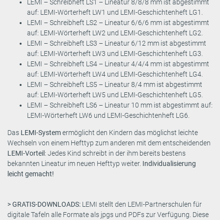
LEMI – Schreibheft LS1 – Lineatur 8/8/8 mm ist abgestimmt
auf: LEMI-Wörterheft LW1 und LEMI-Geschichtenheft LG1.
LEMI – Schreibheft LS2 – Lineatur 6/6/6 mm ist abgestimmt
auf: LEMI-Wörterheft LW2 und LEMI-Geschichtenheft LG2.
LEMI – Schreibheft LS3 – Lineatur 6/12 mm ist abgestimmt
auf: LEMI-Wörterheft LW3 und LEMI-Geschichtenheft LG3.
LEMI – Schreibheft LS4 – Lineatur 4/4/4 mm ist abgestimmt
auf: LEMI-Wörterheft LW4 und LEMI-Geschichtenheft LG4.
LEMI – Schreibheft LS5 – Lineatur 8/4 mm ist abgestimmt
auf: LEMI-Wörterheft LW5 und LEMI-Geschichtenheft LG5.
LEMI – Schreibheft LS6 – Lineatur 10 mm ist abgestimmt auf:
LEMI-Wörterheft LW6 und LEMI-Geschichtenheft LG6.
Das
LEMI-System
ermöglicht den Kindern das möglichst leichte
Wechseln von einem Hefttyp zum anderen mit dem entscheidenden
LEMI-Vorteil
: Jedes Kind schreibt in der ihm bereits bestens
bekannten Lineatur im neuen Hefttyp weiter.
Individualisierung
leicht gemacht!
> GRATIS-DOWNLOADS:
LEMI stellt den LEMI-Partnerschulen für
digitale Tafeln alle Formate als jpgs und PDFs zur Verfügung. Diese