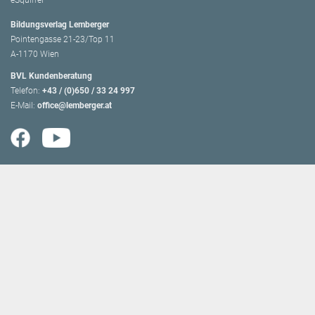
eSquirrel
Bildungsverlag Lemberger
Pointengasse 21-23/Top 11
A-1170 Wien
BVL Kundenberatung
Telefon:
+43 / (0)650 / 33 24 997
E-Mail:
office@lemberger.at