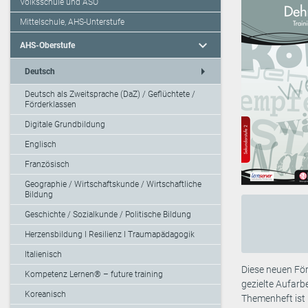
Volksschule und ASO
Mittelschule, AHS-Unterstufe
expand_more
AHS-Oberstufe
arrow_right
Deutsch
Deutsch als Zweitsprache (DaZ) / Geflüchtete /
Förderklassen
Digitale Grundbildung
Englisch
Französisch
Geographie / Wirtschaftskunde / Wirtschaftliche
Bildung
Geschichte / Sozialkunde / Politische Bildung
Herzensbildung I Resilienz I Traumapädagogik
Italienisch
Diese neuen För
Kompetenz Lernen® – future training
gezielte Aufarb
Koreanisch
Themenheft ist 