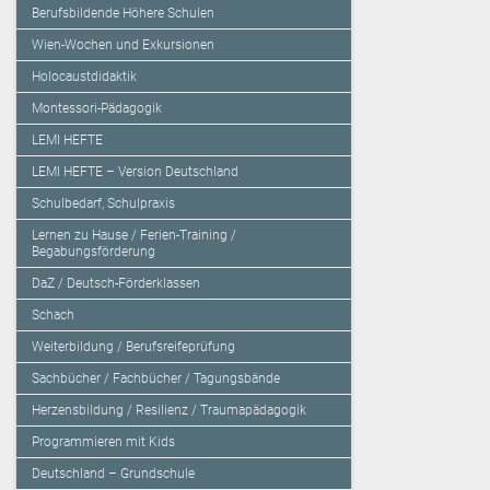
Berufsbildende Höhere Schulen
Wien-Wochen und Exkursionen
Holocaustdidaktik
Montessori-Pädagogik
LEMI HEFTE
LEMI HEFTE – Version Deutschland
Schulbedarf, Schulpraxis
Lernen zu Hause / Ferien-Training /
Begabungsförderung
DaZ / Deutsch-Förderklassen
Schach
Weiterbildung / Berufsreifeprüfung
Sachbücher / Fachbücher / Tagungsbände
Herzensbildung / Resilienz / Traumapädagogik
Programmieren mit Kids
Deutschland – Grundschule