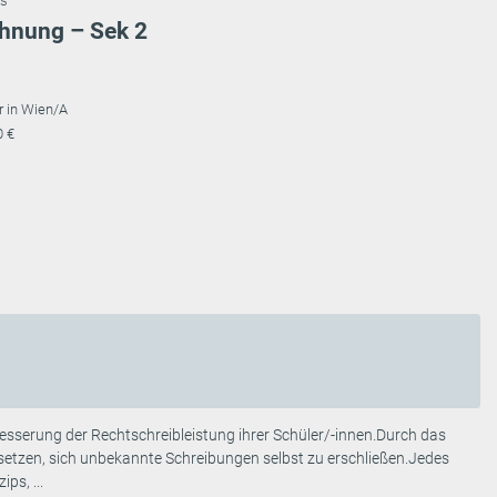
ss
ehnung – Sek 2
r in Wien/A
0 €
besserung der Rechtschreibleistung ihrer Schüler/-innen.Durch das
rsetzen, sich unbekannte Schreibungen selbst zu erschließen.Jedes
ps, ...