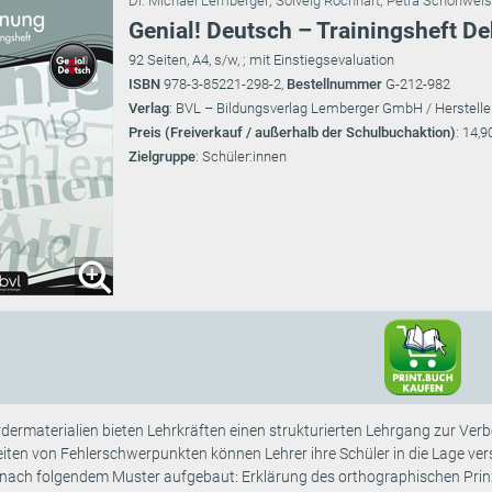
Dr. Michael Lemberger
;
Solveig Rochhart
;
Petra Schönwei
Genial! Deutsch – Trainingsheft D
92 Seiten, A4, s/w, ; mit Einstiegsevaluation
ISBN
978-3-85221-298-2,
Bestellnummer
G-212-982
Verlag
: BVL – Bildungsverlag Lemberger GmbH / Herstelle
Preis (Freiverkauf / außerhalb der Schulbuchaktion)
: 14,9
Zielgruppe
: Schüler:innen
dermaterialien bieten Lehrkräften einen strukturierten Lehrgang zur Ver
eiten von Fehlerschwerpunkten können Lehrer ihre Schüler in die Lage ve
nach folgendem Muster aufgebaut: Erklärung des orthographischen Prinzi