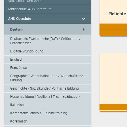
Volksschule und ASO
Mittelschule, AHS-Unterstufe
Beliebt
expand_more
AHS-Oberstufe
arrow_right
Deutsch
Deutsch als Zweitsprache (DaZ) / Geflüchtete /
Förderklassen
Digitale Grundbildung
Englisch
Französisch
Geographie / Wirtschaftskunde / Wirtschaftliche
Bildung
Geschichte / Sozialkunde / Politische Bildung
Herzensbildung I Resilienz I Traumapädagogik
Italienisch
Kompetenz Lernen® – future training
Koreanisch