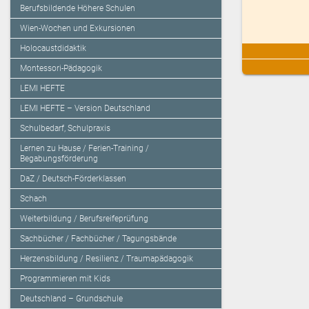
Berufsbildende Höhere Schulen
Wien-Wochen und Exkursionen
Holocaustdidaktik
Montessori-Pädagogik
LEMI HEFTE
LEMI HEFTE – Version Deutschland
Schulbedarf, Schulpraxis
Lernen zu Hause / Ferien-Training /
Begabungsförderung
DaZ / Deutsch-Förderklassen
Schach
Weiterbildung / Berufsreifeprüfung
Sachbücher / Fachbücher / Tagungsbände
Herzensbildung / Resilienz / Traumapädagogik
Programmieren mit Kids
Deutschland – Grundschule