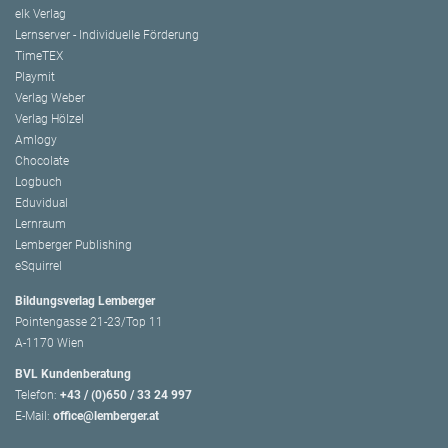
elk Verlag
Lernserver - Individuelle Förderung
TimeTEX
Playmit
Verlag Weber
Verlag Hölzel
Amlogy
Chocolate
Logbuch
Eduvidual
Lernraum
Lemberger Publishing
eSquirrel
Bildungsverlag Lemberger
Pointengasse 21-23/Top 11
A-1170 Wien
BVL Kundenberatung
Telefon:
+43 / (0)650 / 33 24 997
E-Mail:
office@lemberger.at