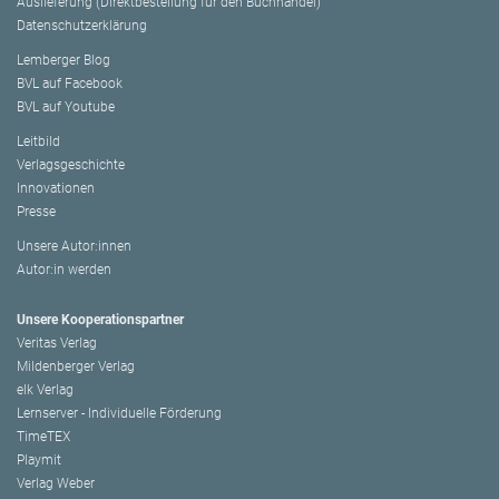
Auslieferung (Direktbestellung für den Buchhandel)
Datenschutzerklärung
Lemberger Blog
BVL auf Facebook
BVL auf Youtube
Leitbild
Verlagsgeschichte
Innovationen
Presse
Unsere Autor:innen
Autor:in werden
Unsere Kooperationspartner
Veritas Verlag
Mildenberger Verlag
elk Verlag
Lernserver - Individuelle Förderung
TimeTEX
Playmit
Verlag Weber