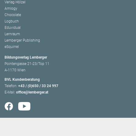
Verlag Hölzel
Amlogy
Chocolate
Logbuch
Eduvidual
Lernraum
Lemberger Publishing
eSquirrel
Bildungsverlag Lemberger
Pointengasse 21-23/Top 11
A-1170 Wien
BVL Kundenberatung
Telefon:
+43 / (0)650 / 33 24 997
E-Mail:
office@lemberger.at