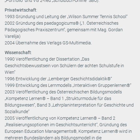
„Portfolio“ und VG 2-neu „Schulbuch-Online“ SBO):
Privatwirtschaft
:
1993 Gründung und Leitung der „Wilson Summer Tennis School“
2002 Gründung des paedagogicums® („1. Österreichisches
Pädagogisches Praxiszentrum“, gemeinsam mit Mag. Gordan
Varelija)
2004 Übernahme des Verlags GS-Multimedia.
Wissenschaft
:
1990 Veröffentlichung der Dissertation „Das
Geschichtsbewusstsein von Schülern der achten Schulstufe in
Wien“
1996 Entwicklung der „Lemberger Geschichtsdidaktik®“
1999 Entwicklung des Lernmodells „Interaktiven Gruppenlernen®“
2003 Veröffentlichung des Österreichischen Bildungsmodells
„Kompetenz Lernen® – Band 1 „Strukturmodule für das
Bildungswesen“, Band 3 „Lehrplaninterpretation für Geschichte und
Sozialkunde“
2005 Veröffentlichung von Kompetenz Lernen® – Band 2
„Realisierungsoptionen im Geschichtsunterricht“, Gründung des
European Education Managements®, Kompetenz Lernen® wird in
mehreren Bundesländern als Bildungsmodell in die