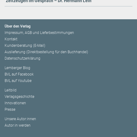
Zeitzeugen im Gespräch – Dr. Hermann Lein
Über den Verlag
Impressum, AGB und Lieferbestimmungen
Kontakt
Kundenberatung (E-Mail)
Auslieferung (Direktbestellung für den Buchhandel)
Datenschutzerklärung
Lemberger Blog
BVL auf Facebook
BVL auf Youtube
Leitbild
Verlagsgeschichte
Innovationen
Presse
Unsere Autor:innen
Autor:in werden