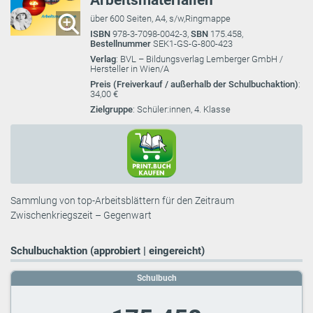
Arbeitsmaterialien
über 600 Seiten, A4, s/w,Ringmappe
ISBN
978-3-7098-0042-3,
SBN
175.458,
Bestellnummer
SEK1-GS-G-800-423
Verlag
: BVL – Bildungsverlag Lemberger GmbH /
Hersteller in Wien/A
Preis (Freiverkauf / außerhalb der Schulbuchaktion)
:
34,00 €
Zielgruppe
: Schüler:innen, 4. Klasse
Sammlung von top-Arbeitsblättern für den Zeitraum
Zwischenkriegszeit – Gegenwart
Schulbuchaktion (approbiert | eingereicht)
Schulbuch