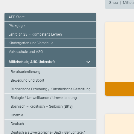
Shop
Mittel
APP-Store
Pädagogik
Lehrplan 23 – Kompetenz Lernen
Kindergarten und Vorschule
Volksschule und ASO
expand_more
Mittelschule, AHS-Unterstufe
Berufsorientierung
Bewegung und Sport
Bildnerische Erziehung / Künstlerische Gestaltung
Biologie / Umweltkunde / Umweltbildung
Bosnisch – Kroatisch – Serbisch (BKS)
Chemie
Deutsch
Deutsch als Zweitsprache (DaZ) / Geflüchtete /