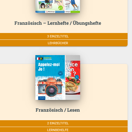
Französisch – Lernhefte / Übungshefte
3 EINZELTITEL
LEHRBÜCHER
Französisch / Lesen
2 EINZELTITEL
LERNBEHELFE