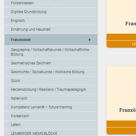
Förderklassen
Digitale Grundbildung
Englisch
Fran
Ernährung und Haushalt
arrow_right
Französisch
L
Geographie / Wirtschaftskunde / Wirtschaftliche
Bildung
Geometrisches Zeichnen
Geschichte / Sozialkunde / Politische Bildung
Glück
Herzensbildung I Resilienz I Traumapädagogik
Italienisch
Kompetenz Lernen® – future training
Franzö
Koreanisch
Latein
LEMBERGER MEMO-BLÖCKE