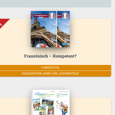
Französisch – Kompetent?
4 EINZELTITEL
SCHULBÜCHER, AUDIO-CDS, LÖSUNGSTEILE