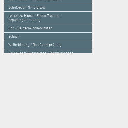
Schulbedarf, Schulpraxis
Lernen zu Hause / Ferien-Training /
Begabungsförderung
DaZ / Deutsch-Förderklassen
Schach
Weiterbildung / Berufsreifeprüfung
Sachbücher / Fachbücher / Tagungsbände
Herzensbildung / Resilienz / Traumapädagogik
Programmieren mit Kids
Deutschland – Grundschule
Deutschland – Gymnasium
Über den Verlag
Unsere Kooperati
Impressum, AGB und Lieferbestimmungen
Veritas Verlag
Kontakt
Mildenberger Verl
Kundenberatung (E-Mail)
elk Verlag