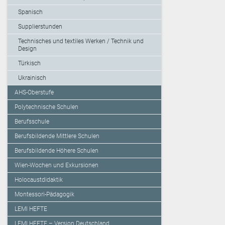
Spanisch
Supplierstunden
Technisches und textiles Werken / Technik und
Design
Türkisch
Ukrainisch
AHS-Oberstufe
Polytechnische Schulen
Berufsschule
Berufsbildende Mittlere Schulen
Berufsbildende Höhere Schulen
Wien-Wochen und Exkursionen
Holocaustdidaktik
Montessori-Pädagogik
LEMI HEFTE
LEMI HEFTE – Version Deutschland