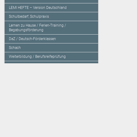
LEMI HEFTE – Version Deutschland
Schulbedarf, Schulpraxis
Lernen zu Hause / Ferien-Training /
Begabungsförderung
DaZ / Deutsch-Förderklassen
Schach
Weiterbildung / Berufsreifeprüfung
Sachbücher / Fachbücher / Tagungsbände
Herzensbildung / Resilienz / Traumapädagogik
Programmieren mit Kids
Deutschland – Grundschule
Deutschland – Gymnasium
Über den Verlag
Unsere Kooperati
Impressum, AGB und Lieferbestimmungen
Veritas Verlag
Kontakt
Mildenberger Verl