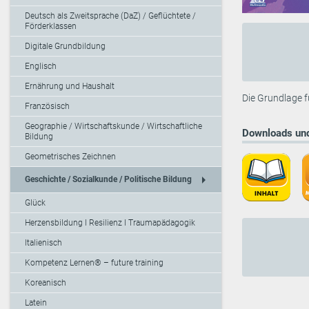
Deutsch als Zweitsprache (DaZ) / Geflüchtete /
Förderklassen
Digitale Grundbildung
Englisch
Ernährung und Haushalt
Die Grundlage f
Französisch
Geographie / Wirtschaftskunde / Wirtschaftliche
Downloads und
Bildung
Geometrisches Zeichnen
arrow_right
Geschichte / Sozialkunde / Politische Bildung
Glück
Herzensbildung I Resilienz I Traumapädagogik
Italienisch
Kompetenz Lernen® – future training
Koreanisch
Latein