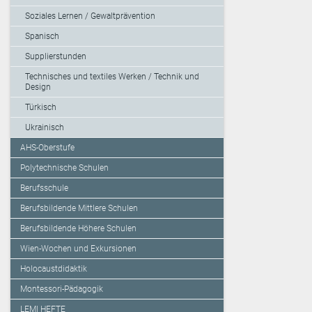
Soziales Lernen / Gewaltprävention
Spanisch
Supplierstunden
Technisches und textiles Werken / Technik und
Design
Türkisch
Ukrainisch
AHS-Oberstufe
Polytechnische Schulen
Berufsschule
Berufsbildende Mittlere Schulen
Berufsbildende Höhere Schulen
Wien-Wochen und Exkursionen
Holocaustdidaktik
Montessori-Pädagogik
LEMI HEFTE