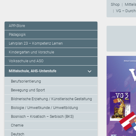
Shop
Mittel
VG – Durch 
APP-Store
Pädagogik
Lehrplan 23 – Kompetenz Lernen
Kindergarten und Vorschule
Volksschule und ASO
expand_more
Mittelschule, AHS-Unterstufe
Berufsorientierung
Bewegung und Sport
Bildnerische Erziehung / Künstlerische Gestaltung
Biologie / Umweltkunde / Umweltbildung
Bosnisch – Kroatisch – Serbisch (BKS)
Chemie
Deutsch