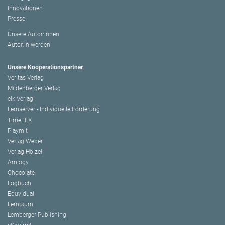
Innovationen
Presse
Unsere Autor:innen
Autor:in werden
Unsere Kooperationspartner
Veritas Verlag
Mildenberger Verlag
elk Verlag
Lernserver - Individuelle Förderung
TimeTEX
Playmit
Verlag Weber
Verlag Hölzel
Amlogy
Chocolate
Logbuch
Eduvidual
Lernraum
Lemberger Publishing