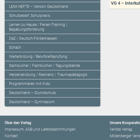
VG 4 – Interkul
LEMI HEFTE – Version Deutschland
Schulbedarf, Schulpraxis
Lernen zu Hause / Ferien-Training /
Begabungsförderung
DaZ / Deutsch-Förderklassen
Schach
Weiterbildung / Berufsreifeprüfung
Sachbücher / Fachbücher / Tagungsbände
Herzensbildung / Resilienz / Traumapädagogik
Programmieren mit Kids
Deutschland – Grundschule
Deutschland – Gymnasium
Über den Verlag
Unsere Kooperati
Impressum, AGB und Lieferbestimmungen
Veritas Verlag
Kontakt
Mildenberger Verl