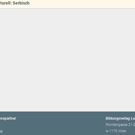
turell: Serbisch
onspartner
Bildungsverlag L
Pointengasse 21-
ag
A-1170 Wien