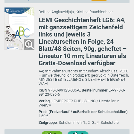
Bettina Angkawidjaja
;
Kristina Rauchlechner
LEMI Geschichtenheft LG6: A4,
mit ganzseitigem Zeichenfeld
links und jeweils 3
Lineaturseiten in Folge, 24
Blatt/48 Seiten, 90g, geheftet –
Lineatur 10 mm; Lineaturen als
Gratis-Download verfügbar
A4; mit Rahmen, rechts mit rundem Abschluss; PEFC
– umweltfreundlich produziert; gedruckt in Österreich.
MINDESTBESTELLMENGE: 3 LEMI-HEFTE EIGENER
WAHL.
ISBN
978-3-99123-036-6,
Bestellnummer
LP-978-3-
99123-036-6
Verlag
: LEMBERGER PUBLISHING / Hersteller in
Wien/A
Preis (Freiverkauf / außerhalb der Schulbuchaktion)
:
1,69 €
Zielgruppe
: Schüler:innen, 1., 2., 3., 4. Schulstufe