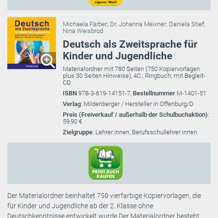
Michaela Färber
;
Dr. Johanna Meixner
;
Daniela Stief
;
Nina Weisbrod
Deutsch als Zweitsprache für
Kinder und Jugendliche
Materialordner mit 780 Seiten (750 Kopiervorlagen
plus 30 Seiten Hinweise), 4C.; Ringbuch; mit Begleit-
CD
ISBN
978-3-619-14151-7,
Bestellnummer
M-1401-51
Verlag
: Mildenberger / Hersteller in Offenburg/D
Preis (Freiverkauf / außerhalb der Schulbuchaktion)
:
59,90 €
Zielgruppe
: Lehrer:innen, Berufsschullehrer:innen
Der Materialordner beinhaltet 750 vierfarbige Kopiervorlagen, die
für Kinder und Jugendliche ab der 2. Klasse ohne
Deutschkenntnisse entwickelt wurde.Der Materialordner besteht