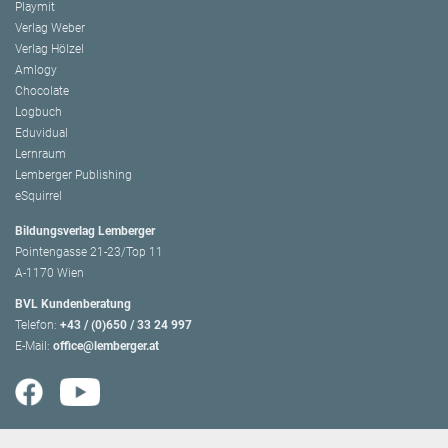
Playmit
Verlag Weber
Verlag Hölzel
Amlogy
Chocolate
Logbuch
Eduvidual
Lernraum
Lemberger Publishing
eSquirrel
Bildungsverlag Lemberger
Pointengasse 21-23/Top 11
A-1170 Wien
BVL Kundenberatung
Telefon:
+43 / (0)650 / 33 24 997
E-Mail:
office@lemberger.at