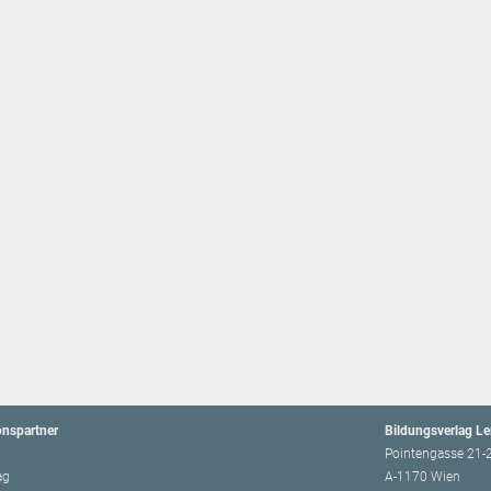
onspartner
Bildungsverlag L
Pointengasse 21-
ag
A-1170 Wien