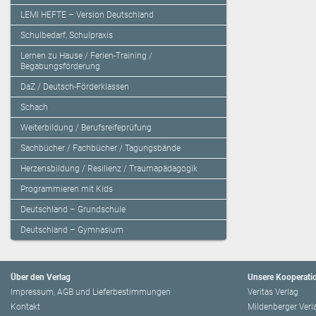
LEMI HEFTE – Version Deutschland
Schulbedarf, Schulpraxis
Lernen zu Hause / Ferien-Training /
Begabungsförderung
DaZ / Deutsch-Förderklassen
Schach
Weiterbildung / Berufsreifeprüfung
Sachbücher / Fachbücher / Tagungsbände
Herzensbildung / Resilienz / Traumapädagogik
Programmieren mit Kids
Deutschland – Grundschule
Deutschland – Gymnasium
Über den Verlag
Unsere Kooperati
Impressum, AGB und Lieferbestimmungen
Veritas Verlag
Kontakt
Mildenberger Verl