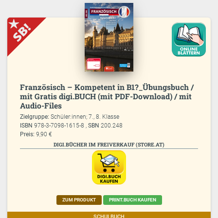
Französisch – Kompetent in B1?_Übungsbuch /
mit Gratis digi.BUCH (mit PDF-Download) / mit
Audio-Files
Zielgruppe:
Schüler:innen; 7., 8. Klasse
ISBN
978-3-7098-1615-8 ,
SBN
200.248
Preis:
9,90 €
DIGI.BÜCHER IM FREIVERKAUF (STORE.AT)
ZUM PRODUKT
PRINT.BUCH KAUFEN
SCHULBUCH