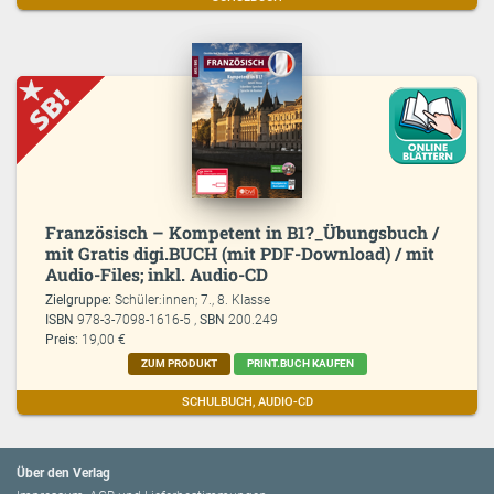
Französisch – Kompetent in B1?_Übungsbuch /
mit Gratis digi.BUCH (mit PDF-Download) / mit
Audio-Files; inkl. Audio-CD
Zielgruppe:
Schüler:innen; 7., 8. Klasse
ISBN
978-3-7098-1616-5 ,
SBN
200.249
Preis:
19,00 €
ZUM PRODUKT
PRINT.BUCH KAUFEN
SCHULBUCH, AUDIO-CD
Über den Verlag