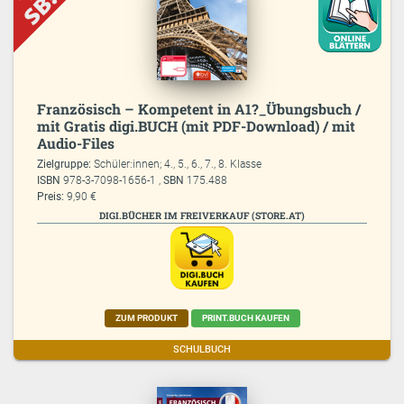
Französisch – Kompetent in A1?_Übungsbuch /
mit Gratis digi.BUCH (mit PDF-Download) / mit
Audio-Files
Zielgruppe:
Schüler:innen; 4., 5., 6., 7., 8. Klasse
ISBN
978-3-7098-1656-1 ,
SBN
175.488
Preis:
9,90 €
DIGI.BÜCHER IM FREIVERKAUF (STORE.AT)
ZUM PRODUKT
PRINT.BUCH KAUFEN
SCHULBUCH