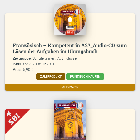
Französisch – Kompetent in A2?_Audio-CD zum
Lösen der Aufgaben im Übungsbuch
Zielgruppe:
Schüler:innen; 7., 8. Klasse
ISBN
978-3-7098-1679-0
Preis:
5,90 €
ZUM PRODUKT
PRINT.BUCH KAUFEN
AUDIO-CD