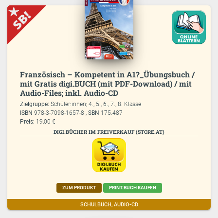
Französisch – Kompetent in A1?_Übungsbuch /
mit Gratis digi.BUCH (mit PDF-Download) / mit
Audio-Files; inkl. Audio-CD
Zielgruppe:
Schüler:innen; 4., 5., 6., 7., 8. Klasse
ISBN
978-3-7098-1657-8 ,
SBN
175.487
Preis:
19,00 €
DIGI.BÜCHER IM FREIVERKAUF (STORE.AT)
ZUM PRODUKT
PRINT.BUCH KAUFEN
SCHULBUCH, AUDIO-CD