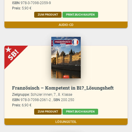
ISBN
978-3-7098-2059-9
Preis:
5,90 €
ZUM PRODUKT
PRINT.BUCH KAUFEN
AUDIO-CD
Französisch – Kompetent in B1?_Lösungsheft
Zielgruppe:
Schüler:innen; 7., 8. Klasse
ISBN
978-3-7098-2061-2 ,
SBN
200.250
Preis:
6,90 €
ZUM PRODUKT
PRINT.BUCH KAUFEN
LÖSUNGSTEIL