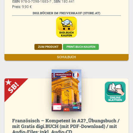
ISBN
978-3-7098-1683-7 ,
SBN
180.441
Preis:
9,90 €
DIGI.BÜCHER IM FREIVERKAUF (STORE.AT)
ZUM PRODUKT
PRINT.BUCH KAUFEN
SCHULBUCH
Französisch – Kompetent in A2?_Übungsbuch /
mit Gratis digi.BUCH (mit PDF-Download) / mit
Audio-Files; inkl. Audio-CD