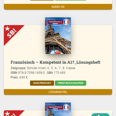
AUDIO-CD
Französisch – Kompetent in A1?_Lösungsheft
Zielgruppe:
Schüler:innen; 4., 5., 6., 7., 8. Klasse
ISBN
978-3-7098-1658-5 ,
SBN
175.489
Preis:
4,90 €
ZUM PRODUKT
PRINT.BUCH KAUFEN
LÖSUNGSTEIL