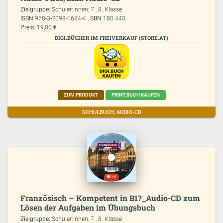
Zielgruppe:
Schüler:innen; 7., 8. Klasse
ISBN
978-3-7098-1684-4 ,
SBN
180.440
Preis:
19,00 €
DIGI.BÜCHER IM FREIVERKAUF (STORE.AT)
ZUM PRODUKT
PRINT.BUCH KAUFEN
SCHULBUCH, AUDIO-CD
Französisch – Kompetent in B1?_Audio-CD zum
Lösen der Aufgaben im Übungsbuch
Zielgruppe:
Schüler:innen; 7., 8. Klasse