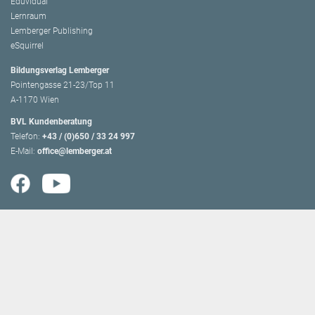
Eduvidual
Lernraum
Lemberger Publishing
eSquirrel
Bildungsverlag Lemberger
Pointengasse 21-23/Top 11
A-1170 Wien
BVL Kundenberatung
Telefon:
+43 / (0)650 / 33 24 997
E-Mail:
office@lemberger.at