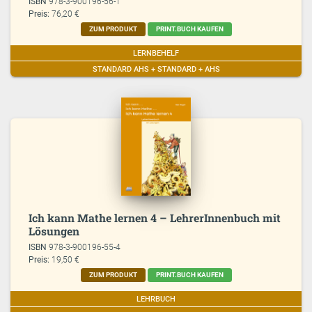
ISBN
978-3-900196-56-1
Preis:
76,20 €
ZUM PRODUKT
PRINT.BUCH KAUFEN
LERNBEHELF
STANDARD AHS + STANDARD + AHS
Ich kann Mathe lernen 4 – LehrerInnenbuch mit
Lösungen
ISBN
978-3-900196-55-4
Preis:
19,50 €
ZUM PRODUKT
PRINT.BUCH KAUFEN
LEHRBUCH