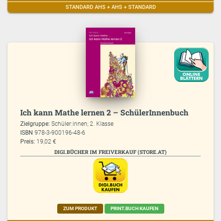
STANDARD AHS + AHS + STANDARD
Ich kann Mathe lernen 2 – SchülerInnenbuch
Zielgruppe:
Schüler:innen; 2. Klasse
ISBN
978-3-900196-48-6
Preis:
19,02 €
DIGI.BÜCHER IM FREIVERKAUF (STORE.AT)
ZUM PRODUKT
PRINT.BUCH KAUFEN