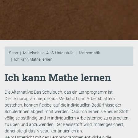
Shop
Mittelschule, AHS-Unterstufe
Mathematik
Ich kann Mathe lernen
Ich kann Mathe lernen
Die Alternative: Das Schulbuch, das ein Lernprogramm ist.
Die Lernprogramme, die aus Merkstoff und Arbeitsblättern
bestehen, können flexibel auf die individuellen Bedürfnisse der
SchülerInnen abgestimmt werden. Dadurch lernen sie neuen Stoff
völlig selbständig und in individuellem Arbeitstempo zu erarbeiten,
zu üben und anzuwenden. Der Basisstoff wird immer gesichert,
daher steigt das Niveau kontinuierlich an.
Beim Unterricht mit den Lernprogrammen entwickeln die