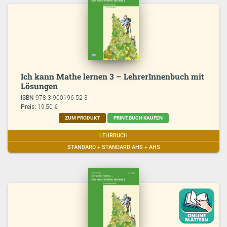
Ich kann Mathe lernen 3 – LehrerInnenbuch mit
Lösungen
ISBN
978-3-900196-52-3
Preis:
19,50 €
ZUM PRODUKT
PRINT.BUCH KAUFEN
LEHRBUCH
STANDARD + STANDARD AHS + AHS