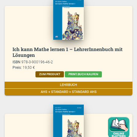
Ich kann Mathe lernen 1 – LehrerInnenbuch mit
Lösungen
ISBN
978-3-900196-46-2
Preis:
19,50 €
ZUM PRODUKT
PRINT.BUCH KAUFEN
LEHRBUCH
AHS + STANDARD + STANDARD AHS