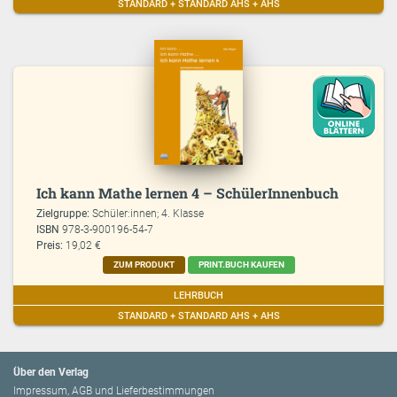
STANDARD + STANDARD AHS + AHS
Ich kann Mathe lernen 4 – SchülerInnenbuch
Zielgruppe:
Schüler:innen; 4. Klasse
ISBN
978-3-900196-54-7
Preis:
19,02 €
ZUM PRODUKT
PRINT.BUCH KAUFEN
LEHRBUCH
STANDARD + STANDARD AHS + AHS
Über den Verlag
Impressum, AGB und Lieferbestimmungen