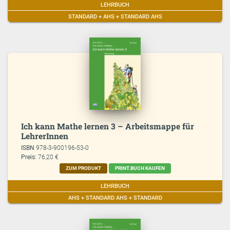
LEHRBUCH
STANDARD + AHS + STANDARD AHS
Ich kann Mathe lernen 3 – Arbeitsmappe für
LehrerInnen
ISBN
978-3-900196-53-0
Preis:
76,20 €
ZUM PRODUKT
PRINT.BUCH KAUFEN
LEHRBUCH
AHS + STANDARD AHS + STANDARD