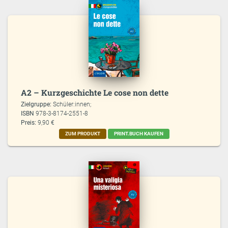
A2 – Kurzgeschichte Le cose non dette
Zielgruppe:
Schüler:innen;
ISBN
978-3-8174-2551-8
Preis:
9,90 €
ZUM PRODUKT
PRINT.BUCH KAUFEN