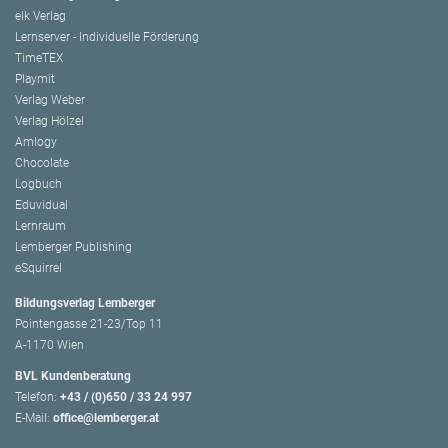
elk Verlag
Lernserver - Individuelle Förderung
TimeTEX
Playmit
Verlag Weber
Verlag Hölzel
Amlogy
Chocolate
Logbuch
Eduvidual
Lernraum
Lemberger Publishing
eSquirrel
Bildungsverlag Lemberger
Pointengasse 21-23/Top 11
A-1170 Wien
BVL Kundenberatung
Telefon:
+43 / (0)650 / 33 24 997
E-Mail:
office@lemberger.at