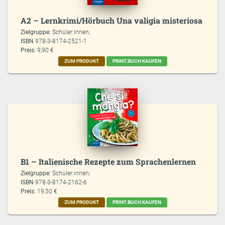
A2 – Lernkrimi/Hörbuch Una valigia misteriosa
Zielgruppe:
Schüler:innen;
ISBN
978-3-8174-2521-1
Preis:
9,90 €
ZUM PRODUKT
PRINT.BUCH KAUFEN
B1 – Italienische Rezepte zum Sprachenlernen
Zielgruppe:
Schüler:innen;
ISBN
978-3-8174-2162-6
Preis:
19,50 €
ZUM PRODUKT
PRINT.BUCH KAUFEN