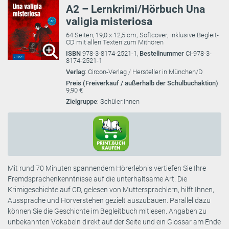
A2 – Lernkrimi/Hörbuch Una
valigia misteriosa
64 Seiten, 19,0 x 12,5 cm; Softcover; inklusive Begleit-
CD mit allen Texten zum Mithören
ISBN
978-3-8174-2521-1,
Bestellnummer
CI-978-3-
8174-2521-1
Verlag
: Circon-Verlag / Hersteller in München/D
Preis (Freiverkauf / außerhalb der Schulbuchaktion)
:
9,90 €
Zielgruppe
: Schüler:innen
Mit rund 70 Minuten spannendem Hörerlebnis vertiefen Sie Ihre
Fremdsprachenkenntnisse auf die unterhaltsame Art. Die
Krimigeschichte auf CD, gelesen von Muttersprachlern, hilft Ihnen,
Aussprache und Hörverstehen gezielt auszubauen. Parallel dazu
können Sie die Geschichte im Begleitbuch mitlesen. Angaben zu
unbekannten Vokabeln direkt auf der Seite und ein Glossar am Ende