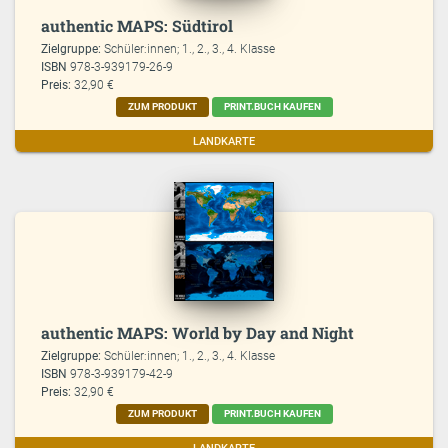
authentic MAPS: Südtirol
Zielgruppe:
Schüler:innen; 1., 2., 3., 4. Klasse
ISBN
978-3-939179-26-9
Preis:
32,90 €
ZUM PRODUKT
PRINT.BUCH KAUFEN
LANDKARTE
authentic MAPS: World by Day and Night
Zielgruppe:
Schüler:innen; 1., 2., 3., 4. Klasse
ISBN
978-3-939179-42-9
Preis:
32,90 €
ZUM PRODUKT
PRINT.BUCH KAUFEN