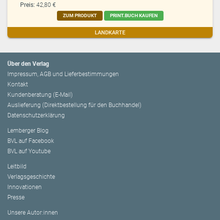
Preis:
42,80 €
ZUM PRODUKT
PRINT.BUCH KAUFEN
LANDKARTE
Über den Verlag
Impressum, AGB und Lieferbestimmungen
Kontakt
Kundenberatung (E-Mail)
Auslieferung (Direktbestellung für den Buchhandel)
Datenschutzerklärung
Lemberger Blog
BVL auf Facebook
BVL auf Youtube
Leitbild
Verlagsgeschichte
Innovationen
Presse
Unsere Autor:innen