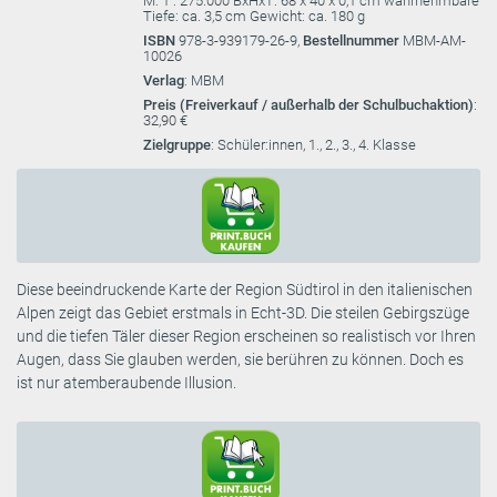
M: 1 : 275.000 BxHxT: 68 x 40 x 0,1 cm wahrnehmbare
Tiefe: ca. 3,5 cm Gewicht: ca. 180 g
ISBN
978-3-939179-26-9,
Bestellnummer
MBM-AM-
10026
Verlag
: MBM
Preis (Freiverkauf / außerhalb der Schulbuchaktion)
:
32,90 €
Zielgruppe
: Schüler:innen, 1., 2., 3., 4. Klasse
Diese beeindruckende Karte der Region Südtirol in den italienischen
Alpen zeigt das Gebiet erstmals in Echt-3D. Die steilen Gebirgszüge
und die tiefen Täler dieser Region erscheinen so realistisch vor Ihren
Augen, dass Sie glauben werden, sie berühren zu können. Doch es
ist nur atemberaubende Illusion.