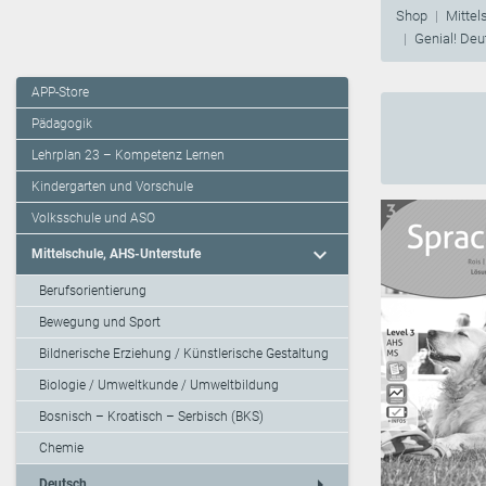
Shop
Mittel
Genial! Deu
APP-Store
Pädagogik
Lehrplan 23 – Kompetenz Lernen
Kindergarten und Vorschule
Volksschule und ASO
expand_more
Mittelschule, AHS-Unterstufe
Berufsorientierung
Bewegung und Sport
Bildnerische Erziehung / Künstlerische Gestaltung
Biologie / Umweltkunde / Umweltbildung
Bosnisch – Kroatisch – Serbisch (BKS)
Chemie
arrow_right
Deutsch