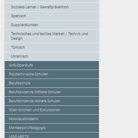
Soziales Lernen / Gewaltprävention
Spanisch
Supplierstunden
Technisches und textiles Werken / Technik und
Design
Türkisch
Ukrainisch
AHS-Oberstufe
Polytechnische Schulen
Berufsschule
Berufsbildende Mittlere Schulen
Berufsbildende Höhere Schulen
Wien-Wochen und Exkursionen
Holocaustdidaktik
Montessori-Pädagogik
LEMI HEFTE