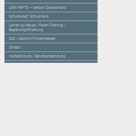
LEMI HEFTE – Version Deutschland
Schulbedarf, Schulpraxis
Lernen zu Hause / Ferien-Training /
Begabungsförderung
DaZ / Deutsch-Förderklassen
Schach
Weiterbildung / Berufsreifeprüfung
Sachbücher / Fachbücher / Tagungsbände
Herzensbildung / Resilienz / Traumapädagogik
Programmieren mit Kids
Deutschland – Grundschule
Deutschland – Gymnasium
Über den Verlag
Unsere Kooperati
Impressum, AGB und Lieferbestimmungen
Veritas Verlag
Kontakt
Mildenberger Verl