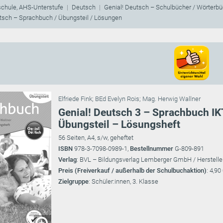
schule, AHS-Unterstufe
Deutsch
Genial! Deutsch – Schulbücher / Wörterbüc
tsch – Sprachbuch / Übungsteil / Lösungen
Elfriede Fink
;
BEd Evelyn Rois
;
Mag. Herwig Wallner
Genial! Deutsch 3 – Sprachbuch IKT
Übungsteil – Lösungsheft
56 Seiten, A4, s/w, geheftet
ISBN
978-3-7098-0989-1,
Bestellnummer
G-809-891
Verlag
: BVL – Bildungsverlag Lemberger GmbH / Herstelle
Preis (Freiverkauf / außerhalb der Schulbuchaktion)
: 4,90
Zielgruppe
: Schüler:innen, 3. Klasse