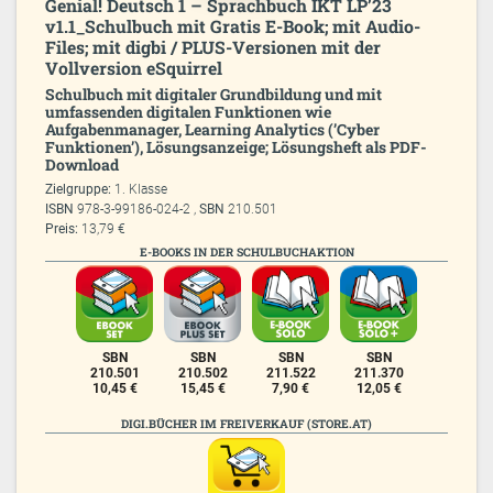
Genial! Deutsch 1 – Sprachbuch IKT LP’23
v1.1_Schulbuch mit Gratis E-Book; mit Audio-
Files; mit digbi / PLUS-Versionen mit der
Vollversion eSquirrel
Schulbuch mit digitaler Grundbildung und mit
umfassenden digitalen Funktionen wie
Aufgabenmanager, Learning Analytics (’Cyber
Funktionen’), Lösungsanzeige; Lösungsheft als PDF-
Download
Zielgruppe:
1. Klasse
ISBN
978-3-99186-024-2 ,
SBN
210.501
Preis:
13,79 €
E-BOOKS IN DER SCHULBUCHAKTION
SBN
SBN
SBN
SBN
210.501
210.502
211.522
211.370
10,45 €
15,45 €
7,90 €
12,05 €
DIGI.BÜCHER IM FREIVERKAUF (STORE.AT)