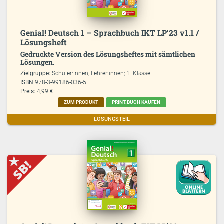
Genial! Deutsch 1 – Sprachbuch IKT LP’23 v1.1 /
Lösungsheft
Gedruckte Version des Lösungsheftes mit sämtlichen
Lösungen.
Zielgruppe:
Schüler:innen, Lehrer:innen; 1. Klasse
ISBN
978-3-99186-036-5
Preis:
4,99 €
ZUM PRODUKT
PRINT.BUCH KAUFEN
LÖSUNGSTEIL