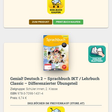
ZUM PRODUKT
PRINT.BUCH KAUFEN
Genial! Deutsch 2 – Sprachbuch IKT / Lehrbuch
Classic – Differenzierter Übungsteil
Zielgruppe:
Schüler:innen; 2. Klasse
ISBN
978-3-7098-1431-4
Preis:
6,74 €
DIGI.BÜCHER IM FREIVERKAUF (STORE.AT)