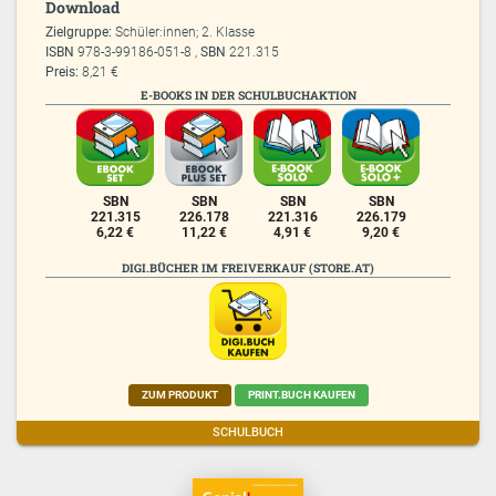
Download
Zielgruppe:
Schüler:innen; 2. Klasse
ISBN
978-3-99186-051-8 ,
SBN
221.315
Preis:
8,21 €
E-BOOKS IN DER SCHULBUCHAKTION
SBN
SBN
SBN
SBN
221.315
226.178
221.316
226.179
6,22 €
11,22 €
4,91 €
9,20 €
DIGI.BÜCHER IM FREIVERKAUF (STORE.AT)
ZUM PRODUKT
PRINT.BUCH KAUFEN
SCHULBUCH