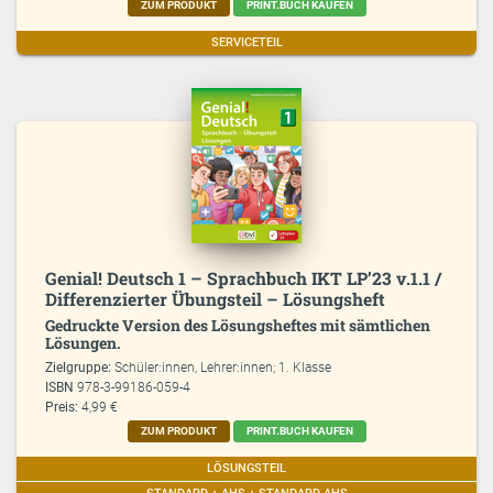
ZUM PRODUKT
PRINT.BUCH KAUFEN
SERVICETEIL
Genial! Deutsch 1 – Sprachbuch IKT LP’23 v.1.1 /
Differenzierter Übungsteil – Lösungsheft
Gedruckte Version des Lösungsheftes mit sämtlichen
Lösungen.
Zielgruppe:
Schüler:innen, Lehrer:innen; 1. Klasse
ISBN
978-3-99186-059-4
Preis:
4,99 €
ZUM PRODUKT
PRINT.BUCH KAUFEN
LÖSUNGSTEIL