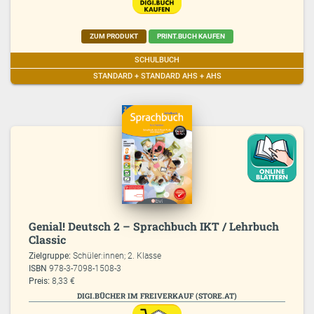
ZUM PRODUKT
PRINT.BUCH KAUFEN
SCHULBUCH
STANDARD + STANDARD AHS + AHS
Genial! Deutsch 2 – Sprachbuch IKT / Lehrbuch
Classic
Zielgruppe:
Schüler:innen; 2. Klasse
ISBN
978-3-7098-1508-3
Preis:
8,33 €
DIGI.BÜCHER IM FREIVERKAUF (STORE.AT)