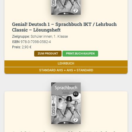
Genial! Deutsch 1 – Sprachbuch IKT / Lehrbuch
Classic – Lösungsheft
Zielgruppe:
Schüler:innen; 1. Klasse
ISBN
978-3-7098-0582-4
Preis:
2,90 €
ZUM PRODUKT
PRINT.BUCH KAUFEN
LEHRBUCH
STANDARD AHS + AHS + STANDARD