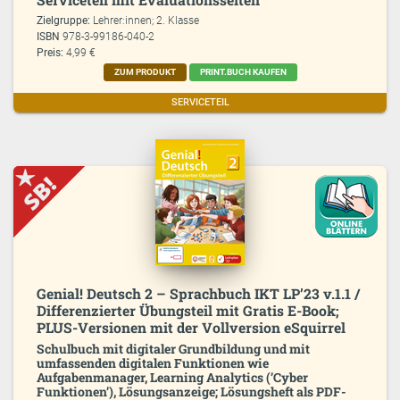
Zielgruppe:
Lehrer:innen; 2. Klasse
ISBN
978-3-99186-040-2
Preis:
4,99 €
ZUM PRODUKT
PRINT.BUCH KAUFEN
SERVICETEIL
Genial! Deutsch 2 – Sprachbuch IKT LP’23 v.1.1 /
Differenzierter Übungsteil mit Gratis E-Book;
PLUS-Versionen mit der Vollversion eSquirrel
Schulbuch mit digitaler Grundbildung und mit
umfassenden digitalen Funktionen wie
Aufgabenmanager, Learning Analytics (’Cyber
Funktionen’), Lösungsanzeige; Lösungsheft als PDF-