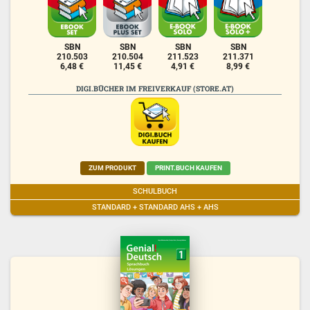
SBN
SBN
SBN
SBN
210.503
210.504
211.523
211.371
6,48 €
11,45 €
4,91 €
8,99 €
DIGI.BÜCHER IM FREIVERKAUF (STORE.AT)
ZUM PRODUKT
PRINT.BUCH KAUFEN
SCHULBUCH
STANDARD + STANDARD AHS + AHS