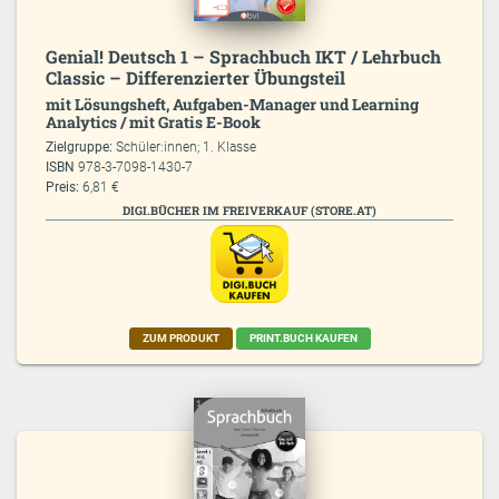
Genial! Deutsch 1 – Sprachbuch IKT / Lehrbuch
Classic – Differenzierter Übungsteil
mit Lösungsheft, Aufgaben-Manager und Learning
Analytics / mit Gratis E-Book
Zielgruppe:
Schüler:innen; 1. Klasse
ISBN
978-3-7098-1430-7
Preis:
6,81 €
DIGI.BÜCHER IM FREIVERKAUF (STORE.AT)
ZUM PRODUKT
PRINT.BUCH KAUFEN