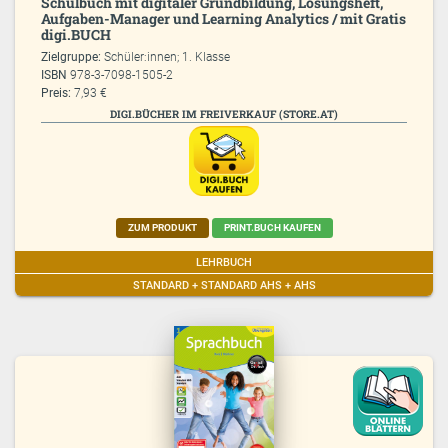
Schulbuch mit digitaler Grundbildung, Lösungsheft,
Aufgaben-Manager und Learning Analytics / mit Gratis
digi.BUCH
Zielgruppe:
Schüler:innen; 1. Klasse
ISBN
978-3-7098-1505-2
Preis:
7,93 €
DIGI.BÜCHER IM FREIVERKAUF (STORE.AT)
ZUM PRODUKT
PRINT.BUCH KAUFEN
LEHRBUCH
STANDARD + STANDARD AHS + AHS