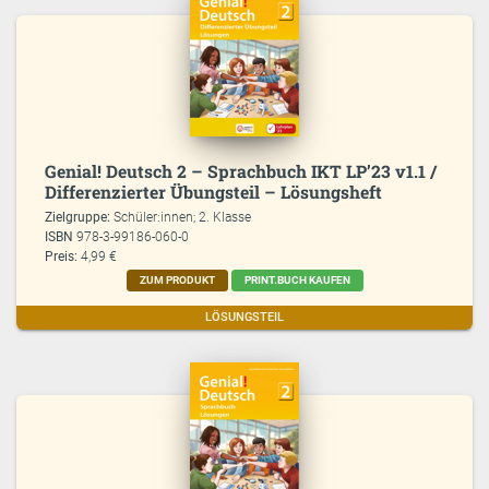
Genial! Deutsch 2 – Sprachbuch IKT LP’23 v1.1 /
Differenzierter Übungsteil – Lösungsheft
Zielgruppe:
Schüler:innen; 2. Klasse
ISBN
978-3-99186-060-0
Preis:
4,99 €
ZUM PRODUKT
PRINT.BUCH KAUFEN
LÖSUNGSTEIL