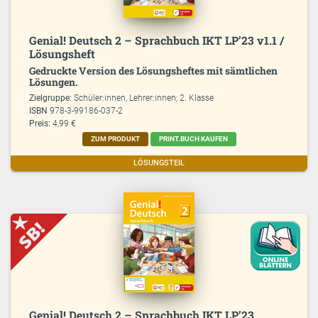
Genial! Deutsch 2 – Sprachbuch IKT LP’23 v1.1 /
Lösungsheft
Gedruckte Version des Lösungsheftes mit sämtlichen
Lösungen.
Zielgruppe:
Schüler:innen, Lehrer:innen; 2. Klasse
ISBN
978-3-99186-037-2
Preis:
4,99 €
ZUM PRODUKT
PRINT.BUCH KAUFEN
LÖSUNGSTEIL
Genial! Deutsch 2 – Sprachbuch IKT LP’23