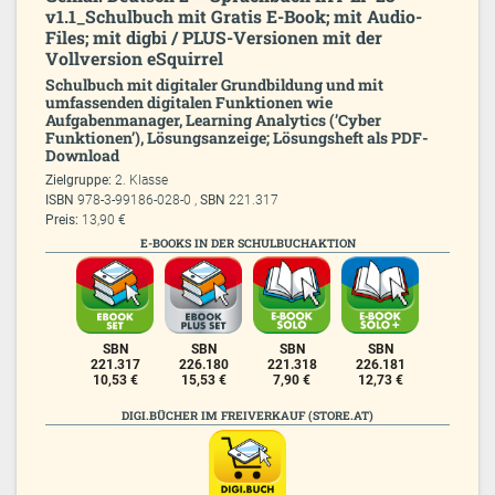
v1.1_Schulbuch mit Gratis E-Book; mit Audio-
Files; mit digbi / PLUS-Versionen mit der
Vollversion eSquirrel
Schulbuch mit digitaler Grundbildung und mit
umfassenden digitalen Funktionen wie
Aufgabenmanager, Learning Analytics (’Cyber
Funktionen’), Lösungsanzeige; Lösungsheft als PDF-
Download
Zielgruppe:
2. Klasse
ISBN
978-3-99186-028-0 ,
SBN
221.317
Preis:
13,90 €
E-BOOKS IN DER SCHULBUCHAKTION
SBN
SBN
SBN
SBN
221.317
226.180
221.318
226.181
10,53 €
15,53 €
7,90 €
12,73 €
DIGI.BÜCHER IM FREIVERKAUF (STORE.AT)