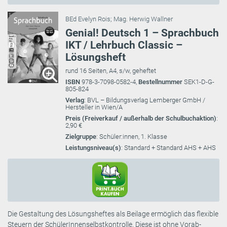
BEd Evelyn Rois
;
Mag. Herwig Wallner
Genial! Deutsch 1 – Sprachbuch
IKT / Lehrbuch Classic –
Lösungsheft
rund 16 Seiten, A4, s/w, geheftet
ISBN
978-3-7098-0582-4,
Bestellnummer
SEK1-D-G-
805-824
Verlag
: BVL – Bildungsverlag Lemberger GmbH /
Hersteller in Wien/A
Preis (Freiverkauf / außerhalb der Schulbuchaktion)
:
2,90 €
Zielgruppe
: Schüler:innen, 1. Klasse
Leistungsniveau(s)
: Standard + Standard AHS + AHS
Die Gestaltung des Lösungsheftes als Beilage ermöglich das flexible
Steuern der SchülerInnenselbstkontrolle. Diese ist ohne Vorab-