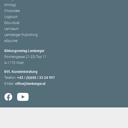
Amlogy
Chocolate
Logbuch
Eduvidual
Lernraum
Lemberger Publishing
eSquirrel
Bildungsverlag Lemberger
Pointengasse 21-23/Top 11
A-1170 Wien
BVL Kundenberatung
Telefon:
+43 / (0)650 / 33 24 997
E-Mail:
office@lemberger.at