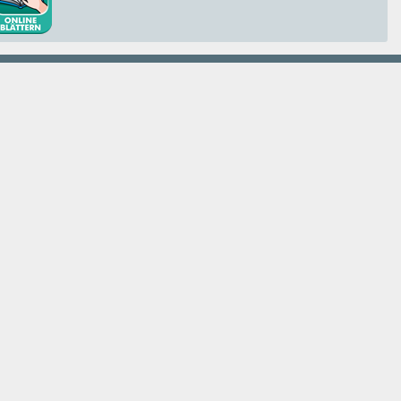
emberger
23/Top 11
ung
650 / 33 24 997
berger.at