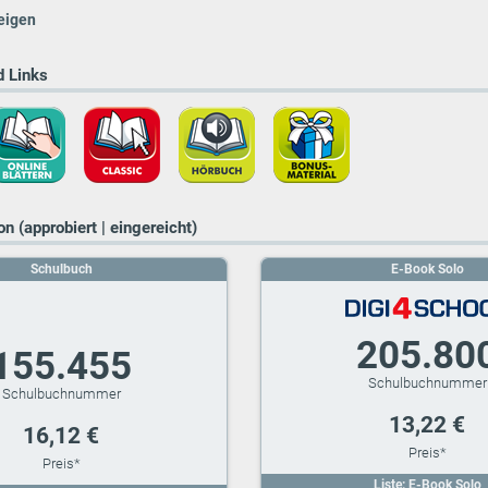
eigen
 Links
n (approbiert | eingereicht)
Schulbuch
E-Book Solo
205.80
155.455
13,22 €
16,12 €
Liste: E-Book Solo