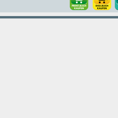
onspartner
Bildungsverlag L
Pointengasse 21-
ag
A-1170 Wien
BVL Kundenberat
iduelle Förderung
Telefon:
+43 / (0)
E-Mail:
office@lem
hing