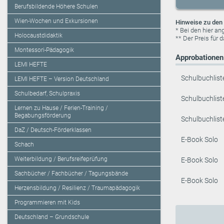
Berufsbildende Höhere Schulen
Wien-Wochen und Exkursionen
Hinweise zu den 
* Bei den hier a
Holocaustdidaktik
** Der Preis für 
Montessori-Pädagogik
Approbationen 
LEMI HEFTE
Schulbuchlist
LEMI HEFTE – Version Deutschland
Schulbedarf, Schulpraxis
Schulbuchlist
Lernen zu Hause / Ferien-Training /
Begabungsförderung
Schulbuchlist
DaZ / Deutsch-Förderklassen
E-Book Solo
Schach
Weiterbildung / Berufsreifeprüfung
E-Book Solo
Sachbücher / Fachbücher / Tagungsbände
E-Book Solo
Herzensbildung / Resilienz / Traumapädagogik
Programmieren mit Kids
Deutschland – Grundschule