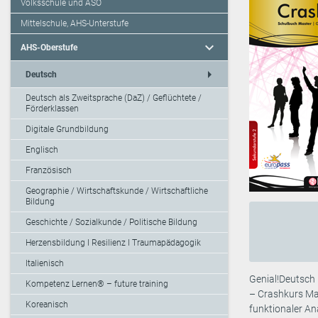
Volksschule und ASO
Mittelschule, AHS-Unterstufe
expand_more
AHS-Oberstufe
arrow_right
Deutsch
Deutsch als Zweitsprache (DaZ) / Geflüchtete /
Förderklassen
Digitale Grundbildung
Englisch
Französisch
Geographie / Wirtschaftskunde / Wirtschaftliche
Bildung
Geschichte / Sozialkunde / Politische Bildung
Herzensbildung I Resilienz I Traumapädagogik
Italienisch
Genial!Deutsch 
Kompetenz Lernen® – future training
– Crashkurs Mas
Koreanisch
funktionaler An