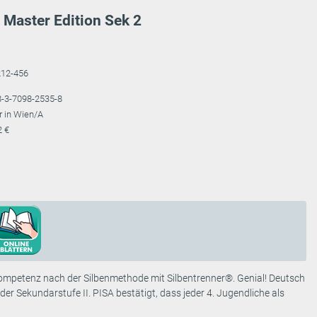
 Master Edition Sek 2
212-456
-3-7098-2535-8
r in Wien/A
2 €
kompetenz nach der Silbenmethode mit Silbentrenner®. Genial! Deutsch
er Sekundarstufe II. PISA bestätigt, dass jeder 4. Jugendliche als