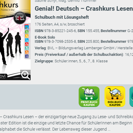
Sabine Schyr
;
Mag. Gerhild Trummer
Genial! Deutsch – Crashkurs Lesen
Schulbuch mit Lösungsheft
176 Seiten, A4, s/w, broschiert
ISBN
978-3-85221-245-6,
SBN
155.455,
Bestellnummer
G-
E-Book Solo
ISBN
978-3-7098-2535-8,
SBN
205.800,
Bestellnummer
978
Verlag
: BVL – Bildungsverlag Lemberger GmbH / Herstelle
Preis (Freiverkauf / außerhalb der Schulbuchaktion)
: 16,1
Zielgruppe
: Schüler:innen, 5., 6., 7., 8. Klasse
– Crashkurs Lesen – der einzigartige neue Zugang zu Lese- und Schreib
ter Edition ist die einzige und letzte Chance für SchülerInnen am Beginn d
alphabet die Schule verlässt. Der Lebensweg dieser Jugend ...