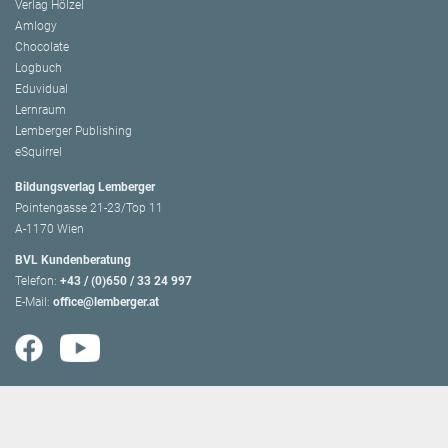
Verlag Hölzel
Amlogy
Chocolate
Logbuch
Eduvidual
Lernraum
Lemberger Publishing
eSquirrel
Bildungsverlag Lemberger
Pointengasse 21-23/Top 11
A-1170 Wien
BVL Kundenberatung
Telefon:
+43 / (0)650 / 33 24 997
E-Mail:
office@lemberger.at