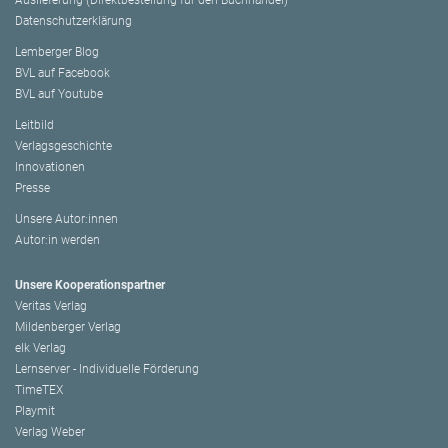
Auslieferung (Direktbestellung für den Buchhandel)
Datenschutzerklärung
Lemberger Blog
BVL auf Facebook
BVL auf Youtube
Leitbild
Verlagsgeschichte
Innovationen
Presse
Unsere Autor:innen
Autor:in werden
Unsere Kooperationspartner
Veritas Verlag
Mildenberger Verlag
elk Verlag
Lernserver - Individuelle Förderung
TimeTEX
Playmit
Verlag Weber