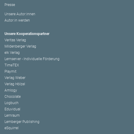
Presse
Unsere Autor:innen
Autor:in werden
Unsere Kooperationspartner
Veritas Verlag
Mildenberger Verlag
elk Verlag
Lernserver - Individuelle Förderung
TimeTEX
Playmit
Verlag Weber
Verlag Hölzel
Amlogy
Chocolate
Logbuch
Eduvidual
Lernraum
Lemberger Publishing
eSquirrel