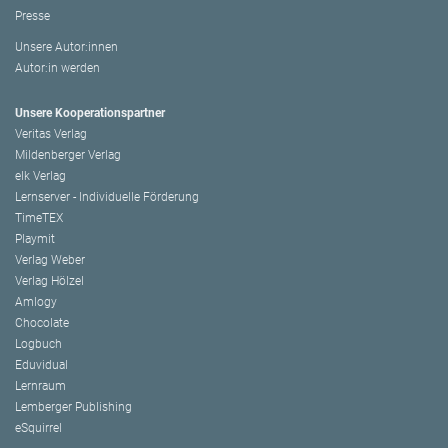
Presse
Unsere Autor:innen
Autor:in werden
Unsere Kooperationspartner
Veritas Verlag
Mildenberger Verlag
elk Verlag
Lernserver - Individuelle Förderung
TimeTEX
Playmit
Verlag Weber
Verlag Hölzel
Amlogy
Chocolate
Logbuch
Eduvidual
Lernraum
Lemberger Publishing
eSquirrel