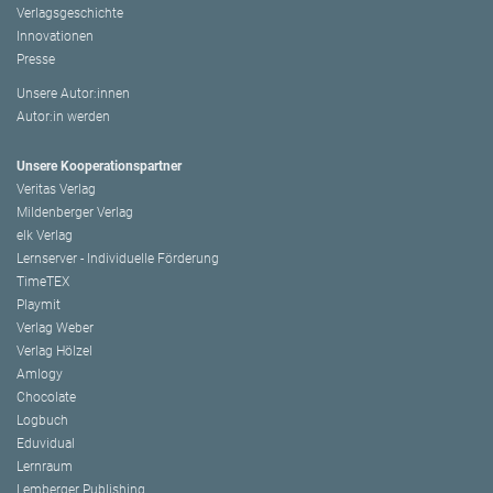
Verlagsgeschichte
Innovationen
Presse
Unsere Autor:innen
Autor:in werden
Unsere Kooperationspartner
Veritas Verlag
Mildenberger Verlag
elk Verlag
Lernserver - Individuelle Förderung
TimeTEX
Playmit
Verlag Weber
Verlag Hölzel
Amlogy
Chocolate
Logbuch
Eduvidual
Lernraum
Lemberger Publishing