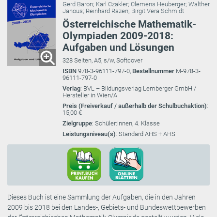
Gerd Baron
;
Karl Czakler
;
Clemens Heuberger
;
Walther
Janous
;
Reinhard Razen
;
Birgit Vera Schmidt
Österreichische Mathematik-
Olympiaden 2009-2018:
Aufgaben und Lösungen
328 Seiten, A5, s/w, Softcover
ISBN
978-3-96111-797-0,
Bestellnummer
M-978-3-
96111-797-0
Verlag
: BVL – Bildungsverlag Lemberger GmbH /
Hersteller in Wien/A
Preis (Freiverkauf / außerhalb der Schulbuchaktion)
:
15,00 €
Zielgruppe
: Schüler:innen, 4. Klasse
Leistungsniveau(s)
: Standard AHS + AHS
Dieses Buch ist eine Sammlung der Aufgaben, die in den Jahren
2009 bis 2018 bei den Landes-, Gebiets- und Bundeswettbewerben