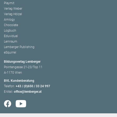
Playmit
Verlag Weber
Verlag Hölzel
Amlogy
Chocolate
Logbuch
Eduvidual
Lernraum
Lemberger Publishing
eSquirrel
Bildungsverlag Lemberger
Pointengasse 21-23/Top 11
A-1170 Wien
BVL Kundenberatung
Telefon:
+43 / (0)650 / 33 24 997
E-Mail:
office@lemberger.at