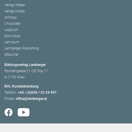
Verlag Weber
Verlag Hölzel
Amlogy
Chocolate
Logbuch
Eduvidual
Lernraum
Lemberger Publishing
eSquirrel
Bildungsverlag Lemberger
Pointengasse 21-23/Top 11
A-1170 Wien
BVL Kundenberatung
Telefon:
+43 / (0)650 / 33 24 997
E-Mail:
office@lemberger.at