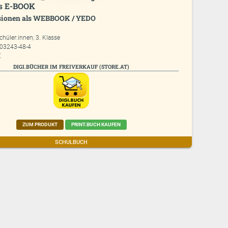
is E-BOOK
ionen als WEBBOOK / YEDO
chüler:innen; 3. Klasse
903243-48-4
€
DIGI.BÜCHER IM FREIVERKAUF (STORE.AT)
ZUM PRODUKT
PRINT.BUCH KAUFEN
SCHULBUCH