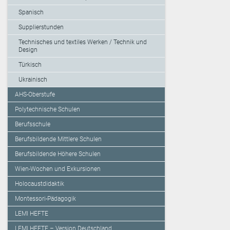
Spanisch
Supplierstunden
Technisches und textiles Werken / Technik und
Design
Türkisch
Ukrainisch
AHS-Oberstufe
Polytechnische Schulen
Berufsschule
Berufsbildende Mittlere Schulen
Berufsbildende Höhere Schulen
Wien-Wochen und Exkursionen
Holocaustdidaktik
Montessori-Pädagogik
LEMI HEFTE
LEMI HEFTE – Version Deutschland