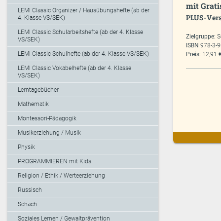
mit Grat
LEMI Classic Organizer / Hausübungshefte (ab der
PLUS-Vers
4. Klasse VS/SEK)
LEMI Classic Schularbeitshefte (ab der 4. Klasse
Zielgruppe:
S
VS/SEK)
ISBN
978-3-
LEMI Classic Schulhefte (ab der 4. Klasse VS/SEK)
Preis:
12,91 
LEMI Classic Vokabelhefte (ab der 4. Klasse
VS/SEK)
Lerntagebücher
Mathematik
Montessori-Pädagogik
Musikerziehung / Musik
Physik
PROGRAMMIEREN mit Kids
Religion / Ethik / Werteerziehung
Russisch
Schach
Soziales Lernen / Gewaltprävention