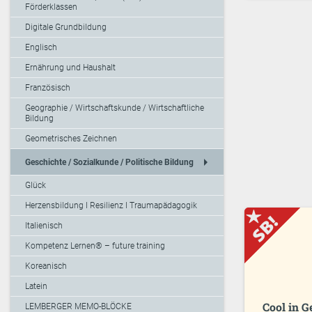
Förderklassen
Digitale Grundbildung
Englisch
Ernährung und Haushalt
Französisch
Geographie / Wirtschaftskunde / Wirtschaftliche
Bildung
Geometrisches Zeichnen
arrow_right
Geschichte / Sozialkunde / Politische Bildung
Glück
Herzensbildung I Resilienz I Traumapädagogik
Italienisch
Kompetenz Lernen® – future training
Koreanisch
Latein
Cool in G
LEMBERGER MEMO-BLÖCKE