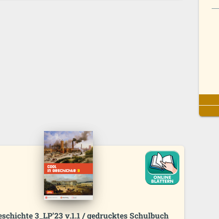
eschichte 3_LP’23 v.1.1 / gedrucktes Schulbuch