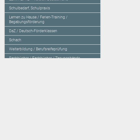
Schulbedarf, Schulpraxis
Lernen zu Hause / Ferien-Training /
Begabungsförderung
DaZ / Deutsch-Förderklassen
Schach
Weiterbildung / Berufsreifeprüfung
Sachbücher / Fachbücher / Tagungsbände
Herzensbildung / Resilienz / Traumapädagogik
Programmieren mit Kids
Deutschland – Grundschule
Deutschland – Gymnasium
Über den Verlag
Unsere Kooperati
Impressum, AGB und Lieferbestimmungen
Veritas Verlag
Kontakt
Mildenberger Verl
Kundenberatung (E-Mail)
elk Verlag