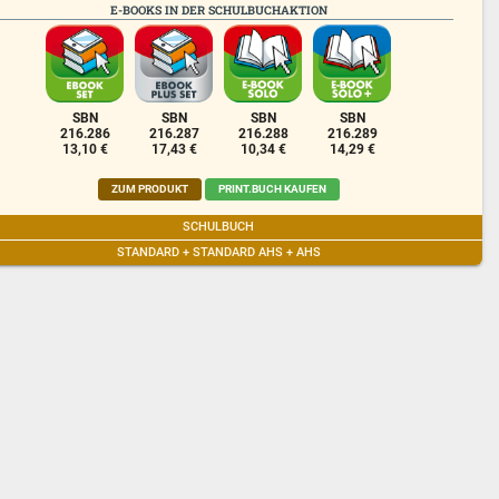
E-BOOKS IN DER SCHULBUCHAKTION
SBN
SBN
SBN
SBN
216.286
216.287
216.288
216.289
13,10 €
17,43 €
10,34 €
14,29 €
ZUM PRODUKT
PRINT.BUCH KAUFEN
SCHULBUCH
STANDARD + STANDARD AHS + AHS