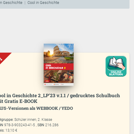
in Geschichte
Cool in Geschichte
ool in Geschichte 2_LP’23 v.1.1 / gedrucktes Schulbuch
it Gratis E-BOOK
LUS-Versionen als WEBBOOK / YEDO
elgruppe:
Schüler:innen; 2. Klasse
BN
978-3-903243-41-5 ,
SBN
216.286
eis:
13,10 €