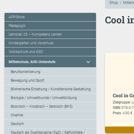
Shop
Mittel
Cool i
APP-Store
Pädagogik
Lehrplan 23 – Kompetenz Lernen
Kindergarten und Vorschule
Volksschule und ASO
expand_more
Mittelschule, AHS-Unterstufe
Berufsorientierung
Bewegung und Sport
Bildnerische Erziehung / Künstlerische Gestaltung
Cool in G
Biologie / Umweltkunde / Umweltbildung
Zielgruppe:
L
Bosnisch – Kroatisch – Serbisch (BKS)
ISBN
978-3-
Preis:
4,90 €
Chemie
Deutsch
Deutsch als Zweitsprache (DaZ) / Geflüchtete /