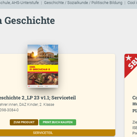
schule, AHS-Unterstufe
Geschichte / Sozialkunde / Politische Bildung
Cool 
n Geschichte
eschichte 2_LP 23 v1.1; Serviceteil
C
m
ehrer:innen, DAZ Kinder; 2. Klasse
P
7098-3084-0
Zi
ZUM PRODUKT
PRINT.BUCH KAUFEN
IS
SERVICETEIL
Pr