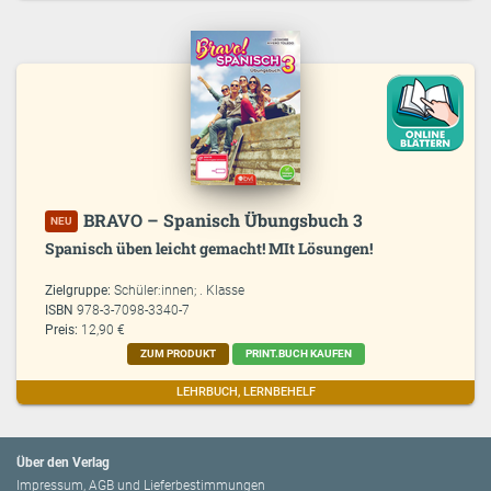
BRAVO – Spanisch Übungsbuch 3
NEU
Spanisch üben leicht gemacht! MIt Lösungen!
Zielgruppe:
Schüler:innen; . Klasse
ISBN
978-3-7098-3340-7
Preis:
12,90 €
ZUM PRODUKT
PRINT.BUCH KAUFEN
LEHRBUCH, LERNBEHELF
Über den Verlag
Impressum, AGB und Lieferbestimmungen