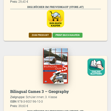
Preis:
29,40 €
DIGI.BÜCHER IM FREIVERKAUF (STORE.AT)
ZUM PRODUKT
PRINT.BUCH KAUFEN
Bilingual Games 3 – Geography
Zielgruppe:
Schüler:innen; 3. Klasse
ISBN
978-3-900196-10-3
Preis:
39,60 €