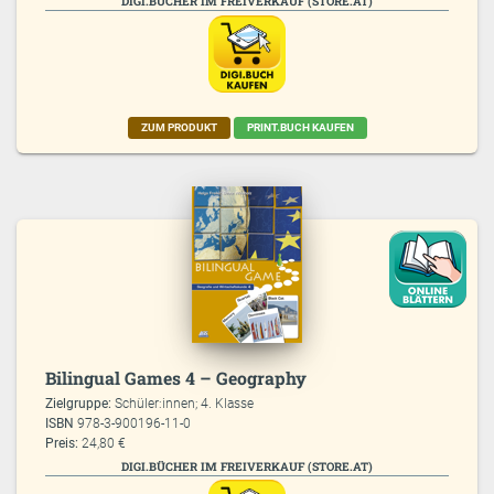
DIGI.BÜCHER IM FREIVERKAUF (STORE.AT)
ZUM PRODUKT
PRINT.BUCH KAUFEN
Bilingual Games 4 – Geography
Zielgruppe:
Schüler:innen; 4. Klasse
ISBN
978-3-900196-11-0
Preis:
24,80 €
DIGI.BÜCHER IM FREIVERKAUF (STORE.AT)