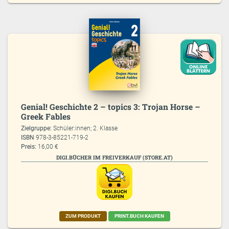
Genial! Geschichte 2 – topics 3: Trojan Horse –
Greek Fables
Zielgruppe:
Schüler:innen; 2. Klasse
ISBN
978-3-85221-719-2
Preis:
16,00 €
DIGI.BÜCHER IM FREIVERKAUF (STORE.AT)
ZUM PRODUKT
PRINT.BUCH KAUFEN