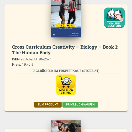
Cross Curriculum Creativity – Biology – Book 1:
The Human Body
ISBN
978-3-900196-25-7
Preis:
19,70 €
DIGI.BÜCHER IM FREIVERKAUF (STORE.AT)
ZUM PRODUKT
PRINT.BUCH KAUFEN