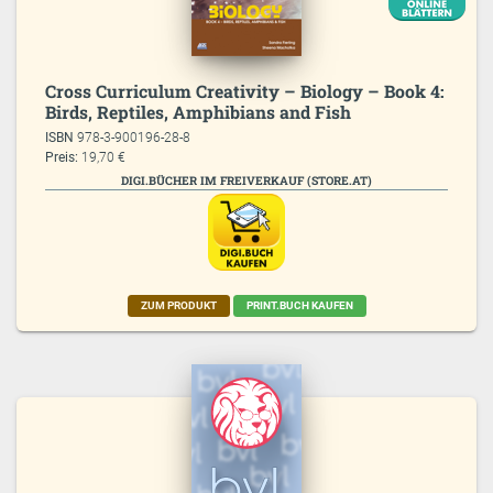
Cross Curriculum Creativity – Biology – Book 4:
Birds, Reptiles, Amphibians and Fish
ISBN
978-3-900196-28-8
Preis:
19,70 €
DIGI.BÜCHER IM FREIVERKAUF (STORE.AT)
ZUM PRODUKT
PRINT.BUCH KAUFEN