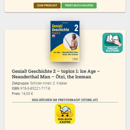
ZUM PRODUKT
PRINT.BUCH KAUFEN
Genial! Geschichte 2 – topics 1: Ice Age –
Neanderthal Man – Ötzi, the Iceman
Zielgruppe:
Schüler:innen; 2. Klasse
ISBN
978-3-85221-717-8
Preis:
16,00 €
DIGI.BÜCHER IM FREIVERKAUF (STORE.AT)