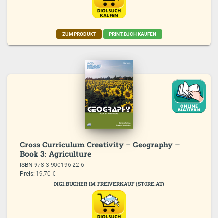
ZUM PRODUKT
PRINT.BUCH KAUFEN
Cross Curriculum Creativity – Geography –
Book 3: Agriculture
ISBN
978-3-900196-22-6
Preis:
19,70 €
DIGI.BÜCHER IM FREIVERKAUF (STORE.AT)