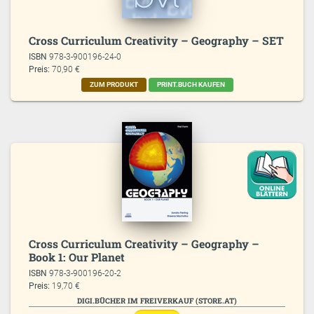
Cross Curriculum Creativity – Geography – SET
ISBN
978-3-900196-24-0
Preis:
70,90 €
ZUM PRODUKT
PRINT.BUCH KAUFEN
Cross Curriculum Creativity – Geography –
Book 1: Our Planet
ISBN
978-3-900196-20-2
Preis:
19,70 €
DIGI.BÜCHER IM FREIVERKAUF (STORE.AT)