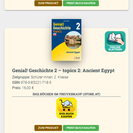
ZUM PRODUKT
PRINT.BUCH KAUFEN
Genial! Geschichte 2 – topics 2: Ancient Egypt
Zielgruppe:
Schüler:innen; 2. Klasse
ISBN
978-3-85221-718-5
Preis:
16,00 €
DIGI.BÜCHER IM FREIVERKAUF (STORE.AT)
ZUM PRODUKT
PRINT.BUCH KAUFEN