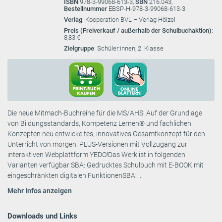
ISBN
978-3-99068-613-3,
SBN
216.043,
Bestellnummer
EBSP-H-978-3-99068-613-3
Verlag
: Kooperation BVL – Verlag Hölzel
Preis (Freiverkauf / außerhalb der Schulbuchaktion)
:
8,83 €
Zielgruppe
: Schüler:innen, 2. Klasse
Die neue Mitmach-Buchreihe für die MS/AHS! Auf der Grundlage
von Bildungsstandards, Kompetenz Lernen® und fachlichen
Konzepten neu entwickeltes, innovatives Gesamtkonzept für den
Unterricht von morgen. PLUS-Versionen mit Vollzugang zur
interaktiven Webplattform YEDO!Das Werk ist in folgenden
Varianten verfügbar:SBA: Gedrucktes Schulbuch mit E-BOOK mit
eingeschränkten digitalen FunktionenSBA: ...
Mehr Infos anzeigen
Downloads und Links