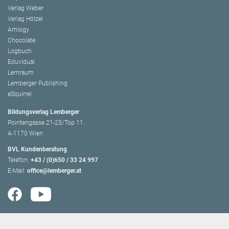
Verlag Weber
Verlag Hölzel
Amlogy
Chocolate
Logbuch
Eduvidual
Lernraum
Lemberger Publishing
eSquirrel
Bildungsverlag Lemberger
Pointengasse 21-23/Top 11
A-1170 Wien
BVL Kundenberatung
Telefon:
+43 / (0)650 / 33 24 997
E-Mail:
office@lemberger.at