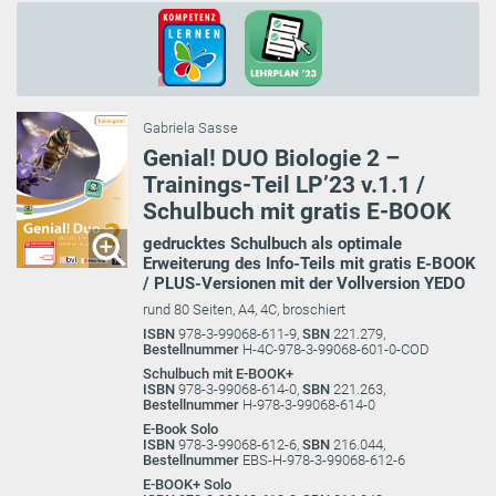
Gabriela Sasse
Genial! DUO Biologie 2 –
Trainings-Teil LP’23 v.1.1 /
Schulbuch mit gratis E-BOOK
gedrucktes Schulbuch als optimale
Erweiterung des Info-Teils mit gratis E-BOOK
/ PLUS-Versionen mit der Vollversion YEDO
rund 80 Seiten, A4, 4C, broschiert
ISBN
978-3-99068-611-9,
SBN
221.279,
Bestellnummer
H-4C-978-3-99068-601-0-COD
Schulbuch mit E-BOOK+
ISBN
978-3-99068-614-0,
SBN
221.263,
Bestellnummer
H-978-3-99068-614-0
E-Book Solo
ISBN
978-3-99068-612-6,
SBN
216.044,
Bestellnummer
EBS-H-978-3-99068-612-6
E-BOOK+ Solo