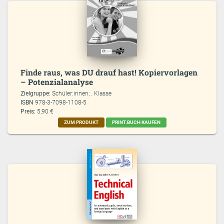
Finde raus, was DU drauf hast! Kopiervorlagen
– Potenzialanalyse
Zielgruppe:
Schüler:innen; . Klasse
ISBN
978-3-7098-1108-5
Preis:
5,90 €
ZUM PRODUKT
PRINT.BUCH KAUFEN