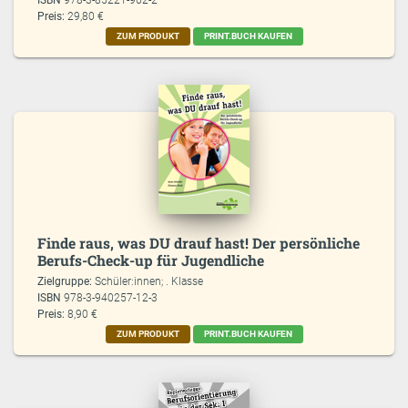
ISBN
978-3-85221-962-2
Preis:
29,80 €
ZUM PRODUKT
PRINT.BUCH KAUFEN
Finde raus, was DU drauf hast! Der persönliche
Berufs-Check-up für Jugendliche
Zielgruppe:
Schüler:innen; . Klasse
ISBN
978-3-940257-12-3
Preis:
8,90 €
ZUM PRODUKT
PRINT.BUCH KAUFEN