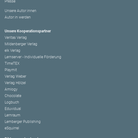
Presse
Unsere Autor:innen
Autor:in werden
Unsere Kooperationspartner
Veritas Verlag
Mildenberger Verlag
elk Verlag
Lernserver - Individuelle Förderung
TimeTEX
Playmit
Verlag Weber
Verlag Hölzel
Amlogy
Chocolate
Logbuch
Eduvidual
Lernraum
Lemberger Publishing
eSquirrel