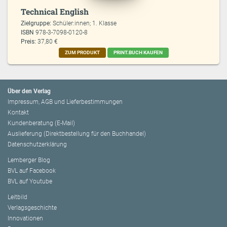
Technical English
Zielgruppe:
Schüler:innen; 1. Klasse
ISBN
978-3-7098-0120-8
Preis:
37,80 €
ZUM PRODUKT
PRINT.BUCH KAUFEN
Über den Verlag
Impressum, AGB und Lieferbestimmungen
Kontakt
Kundenberatung (E-Mail)
Auslieferung (Direktbestellung für den Buchhandel)
Datenschutzerklärung
Lemberger Blog
BVL auf Facebook
BVL auf Youtube
Leitbild
Verlagsgeschichte
Innovationen