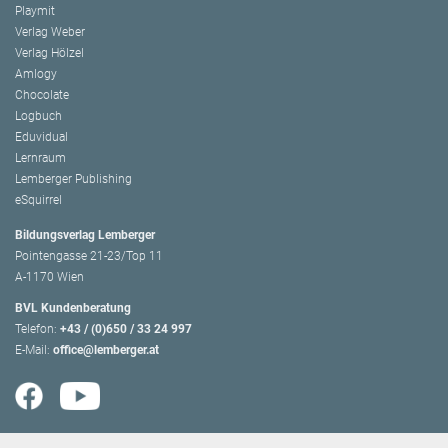
Playmit
Verlag Weber
Verlag Hölzel
Amlogy
Chocolate
Logbuch
Eduvidual
Lernraum
Lemberger Publishing
eSquirrel
Bildungsverlag Lemberger
Pointengasse 21-23/Top 11
A-1170 Wien
BVL Kundenberatung
Telefon:
+43 / (0)650 / 33 24 997
E-Mail:
office@lemberger.at