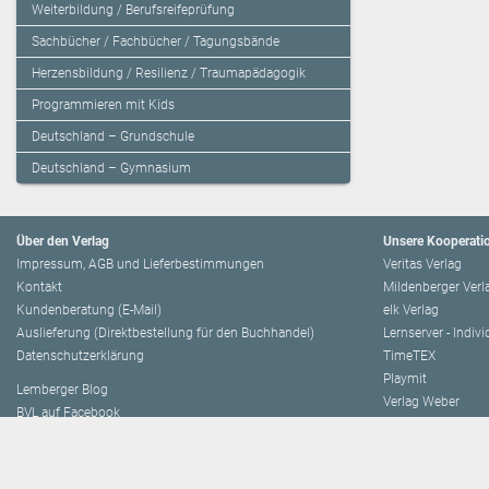
Weiterbildung / Berufsreifeprüfung
Sachbücher / Fachbücher / Tagungsbände
Herzensbildung / Resilienz / Traumapädagogik
Programmieren mit Kids
Deutschland – Grundschule
Deutschland – Gymnasium
Über den Verlag
Unsere Kooperati
Impressum, AGB und Lieferbestimmungen
Veritas Verlag
Kontakt
Mildenberger Verl
Kundenberatung (E-Mail)
elk Verlag
Auslieferung (Direktbestellung für den Buchhandel)
Lernserver - Indiv
Datenschutzerklärung
TimeTEX
Playmit
Lemberger Blog
Verlag Weber
BVL auf Facebook
Verlag Hölzel
BVL auf Youtube
Amlogy
Leitbild
Chocolate