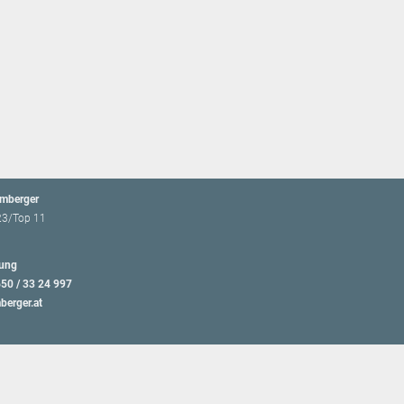
emberger
23/Top 11
ung
650 / 33 24 997
berger.at