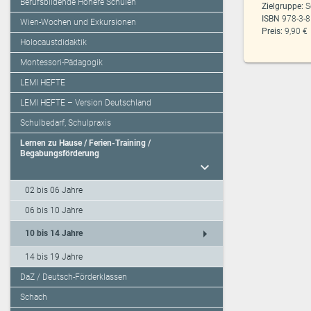
Berufsbildende Höhere Schulen
Zielgruppe:
S
ISBN
978-3-
Wien-Wochen und Exkursionen
Preis:
9,90 €
Holocaustdidaktik
Montessori-Pädagogik
LEMI HEFTE
LEMI HEFTE – Version Deutschland
Schulbedarf, Schulpraxis
Lernen zu Hause / Ferien-Training /
Begabungsförderung
expand_more
02 bis 06 Jahre
06 bis 10 Jahre
arrow_right
10 bis 14 Jahre
14 bis 19 Jahre
DaZ / Deutsch-Förderklassen
Schach