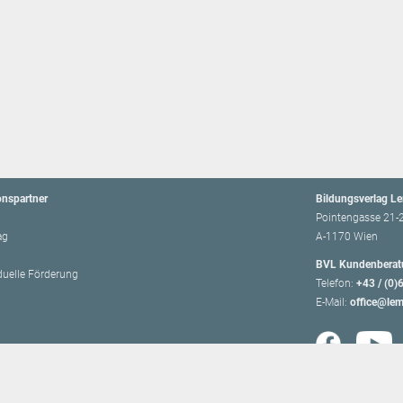
onspartner
Bildungsverlag L
Pointengasse 21-
ag
A-1170 Wien
BVL Kundenberat
iduelle Förderung
Telefon:
+43 / (0)
E-Mail:
office@lem