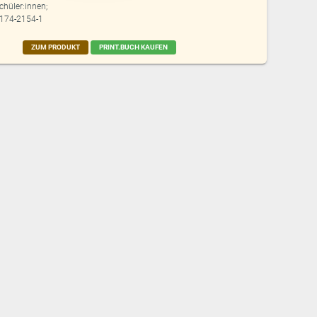
chüler:innen;
8174-2154-1
ZUM PRODUKT
PRINT.BUCH KAUFEN