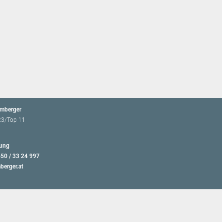
emberger
23/Top 11
ung
650 / 33 24 997
berger.at