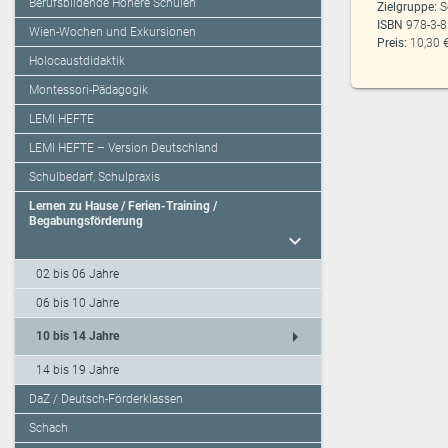
Berufsbildende Höhere Schulen
Zielgruppe:
S
ISBN
978-3-
Wien-Wochen und Exkursionen
Preis:
10,30 
Holocaustdidaktik
Montessori-Pädagogik
LEMI HEFTE
LEMI HEFTE – Version Deutschland
Schulbedarf, Schulpraxis
Lernen zu Hause / Ferien-Training /
Begabungsförderung
expand_more
02 bis 06 Jahre
06 bis 10 Jahre
arrow_right
10 bis 14 Jahre
14 bis 19 Jahre
DaZ / Deutsch-Förderklassen
Schach