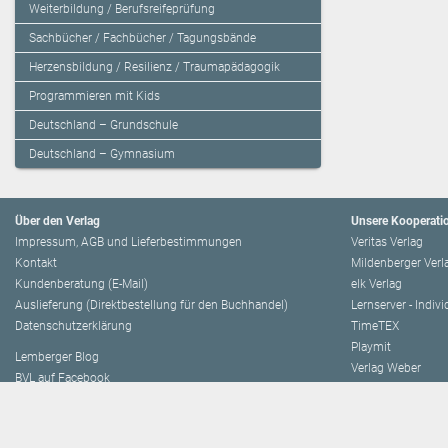
Weiterbildung / Berufsreifeprüfung
Sachbücher / Fachbücher / Tagungsbände
Herzensbildung / Resilienz / Traumapädagogik
Programmieren mit Kids
Deutschland – Grundschule
Deutschland – Gymnasium
Über den Verlag
Unsere Kooperati
Impressum, AGB und Lieferbestimmungen
Veritas Verlag
Kontakt
Mildenberger Verl
Kundenberatung (E-Mail)
elk Verlag
Auslieferung (Direktbestellung für den Buchhandel)
Lernserver - Indiv
Datenschutzerklärung
TimeTEX
Playmit
Lemberger Blog
Verlag Weber
BVL auf Facebook
Verlag Hölzel
BVL auf Youtube
Amlogy
Leitbild
Chocolate