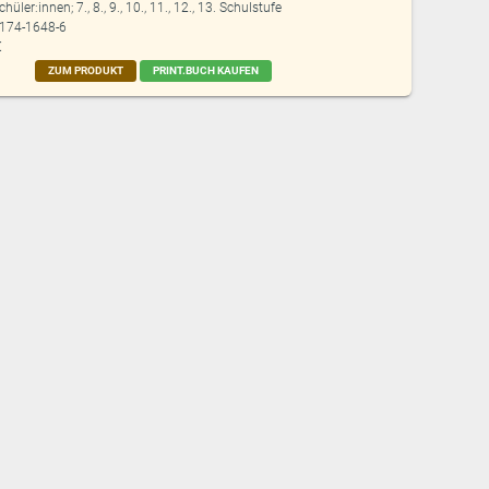
chüler:innen; 7., 8., 9., 10., 11., 12., 13. Schulstufe
8174-1648-6
€
ZUM PRODUKT
PRINT.BUCH KAUFEN