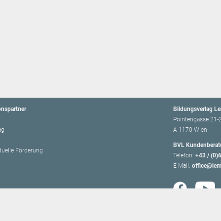
onspartner
Bildungsverlag L
Pointengasse 21-
ag
A-1170 Wien
BVL Kundenberat
iduelle Förderung
Telefon:
+43 / (0)
E-Mail:
office@lem