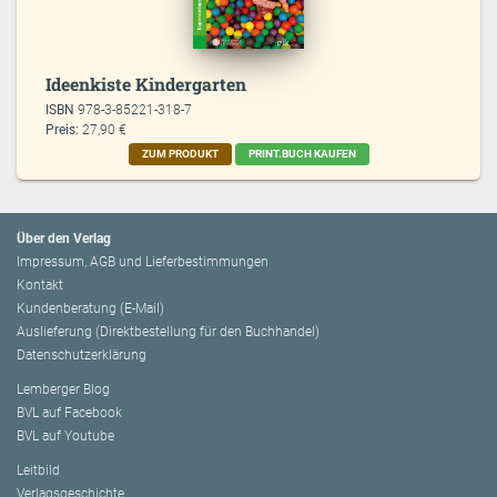
Ideenkiste Kindergarten
ISBN
978-3-85221-318-7
Preis:
27,90 €
ZUM PRODUKT
PRINT.BUCH KAUFEN
Über den Verlag
Impressum, AGB und Lieferbestimmungen
Kontakt
Kundenberatung (E-Mail)
Auslieferung (Direktbestellung für den Buchhandel)
Datenschutzerklärung
Lemberger Blog
BVL auf Facebook
BVL auf Youtube
Leitbild
Verlagsgeschichte