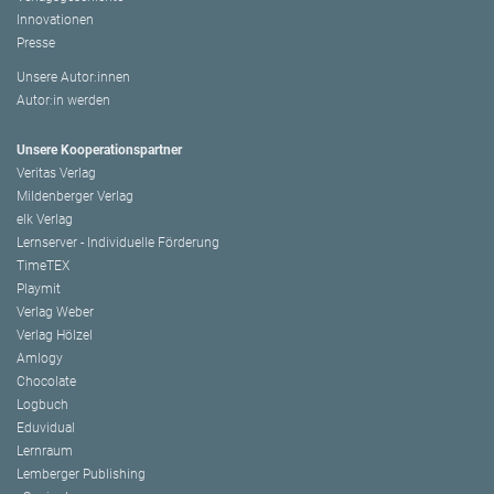
Innovationen
Presse
Unsere Autor:innen
Autor:in werden
Unsere Kooperationspartner
Veritas Verlag
Mildenberger Verlag
elk Verlag
Lernserver - Individuelle Förderung
TimeTEX
Playmit
Verlag Weber
Verlag Hölzel
Amlogy
Chocolate
Logbuch
Eduvidual
Lernraum
Lemberger Publishing