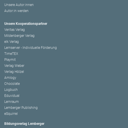
Unsere Autor:innen
Autor:in werden
Unsere Kooperationspartner
Veritas Verlag
Mildenberger Verlag
elk Verlag
Lernserver - Individuelle Förderung
TimeTEX
Playmit
Verlag Weber
Verlag Hölzel
Amlogy
Chocolate
Logbuch
Eduvidual
Lernraum
Lemberger Publishing
eSquirrel
Bildungsverlag Lemberger