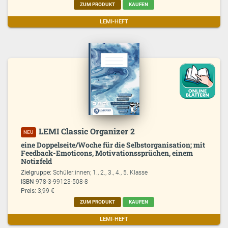
ZUM PRODUKT
KAUFEN
LEMI-HEFT
LEMI Classic Organizer 2
NEU
eine Doppelseite/Woche für die Selbstorganisation; mit
Feedback-Emoticons, Motivationssprüchen, einem
Notizfeld
Zielgruppe:
Schüler:innen; 1., 2., 3., 4., 5. Klasse
ISBN
978-3-99123-508-8
Preis:
3,99 €
ZUM PRODUKT
KAUFEN
LEMI-HEFT