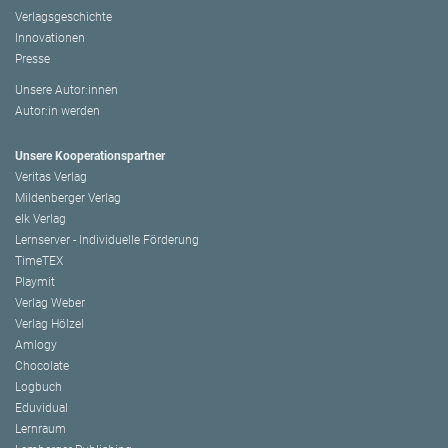
Verlagsgeschichte
Innovationen
Presse
Unsere Autor:innen
Autor:in werden
Unsere Kooperationspartner
Veritas Verlag
Mildenberger Verlag
elk Verlag
Lernserver - Individuelle Förderung
TimeTEX
Playmit
Verlag Weber
Verlag Hölzel
Amlogy
Chocolate
Logbuch
Eduvidual
Lernraum