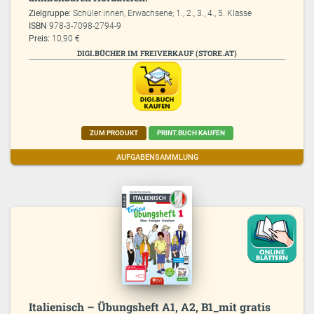
Zielgruppe:
Schüler:innen, Erwachsene; 1., 2., 3., 4., 5. Klasse
ISBN
978-3-7098-2794-9
Preis:
10,90 €
DIGI.BÜCHER IM FREIVERKAUF (STORE.AT)
ZUM PRODUKT
PRINT.BUCH KAUFEN
AUFGABENSAMMLUNG
Italienisch – Übungsheft A1, A2, B1_mit gratis