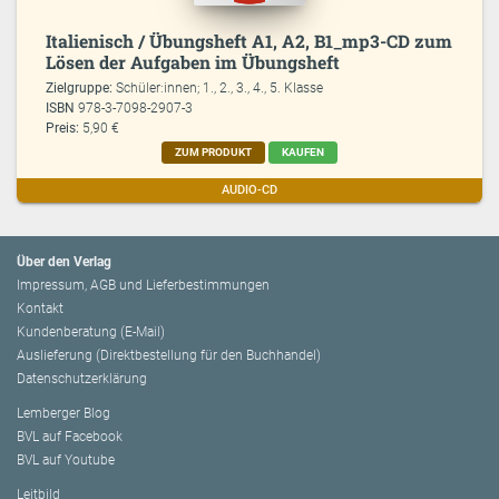
Italienisch / Übungsheft A1, A2, B1_mp3-CD zum
Lösen der Aufgaben im Übungsheft
Zielgruppe:
Schüler:innen; 1., 2., 3., 4., 5. Klasse
ISBN
978-3-7098-2907-3
Preis:
5,90 €
ZUM PRODUKT
KAUFEN
AUDIO-CD
Über den Verlag
Impressum, AGB und Lieferbestimmungen
Kontakt
Kundenberatung (E-Mail)
Auslieferung (Direktbestellung für den Buchhandel)
Datenschutzerklärung
Lemberger Blog
BVL auf Facebook
BVL auf Youtube
Leitbild