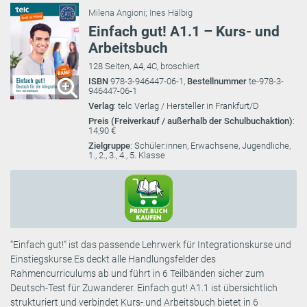
Milena Angioni
;
Ines Hälbig
Einfach gut! A1.1 – Kurs- und
Arbeitsbuch
128 Seiten, A4, 4C, broschiert
ISBN
978-3-946447-06-1,
Bestellnummer
te-978-3-
946447-06-1
Verlag
: telc Verlag / Hersteller in Frankfurt/D
Preis (Freiverkauf / außerhalb der Schulbuchaktion)
:
14,90 €
Zielgruppe
: Schüler:innen, Erwachsene, Jugendliche,
1., 2., 3., 4., 5. Klasse
“Einfach gut!“ ist das passende Lehrwerk für Integrationskurse und
Einstiegskurse.Es deckt alle Handlungsfelder des
Rahmencurriculums ab und führt in 6 Teilbänden sicher zum
Deutsch-Test für Zuwanderer. Einfach gut! A1.1 ist übersichtlich
strukturiert und verbindet Kurs- und Arbeitsbuch bietet in 6