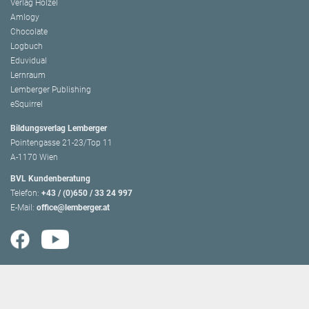
Verlag Hölzel
Amlogy
Chocolate
Logbuch
Eduvidual
Lernraum
Lemberger Publishing
eSquirrel
Bildungsverlag Lemberger
Pointengasse 21-23/Top 11
A-1170 Wien
BVL Kundenberatung
Telefon:
+43 / (0)650 / 33 24 997
E-Mail:
office@lemberger.at